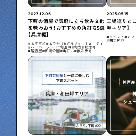
2023.12.06
2025.05.15
下町の酒屋で気軽に立ち飲み文化
工場巡りとご
を味わおう！おすすめの角打ち5選
岬エリア】
【兵庫編】
イベント
カフ
開工神戸
おすすめ
おでかけ
グルメ
コミュニティ
ハーバーランド
和田岬
和食
喫煙可
居酒屋
御崎公園
角打ち
飲み歩き