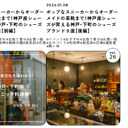
2024.01.08
ニーカーからオーダー
ポップなスニーカーからオーダー
靴まで！神戸産シュー
メイドの革靴まで！神戸産シュー
神戸・下町のシューズ
ズが買える神戸・下町のシューズ
【前編】
ブランド９選【後編】
すめ
お取り寄せ
お買い物
イベント
おすすめ
お取り寄せ
お買い物
田岬
御崎公園
新長田
苅藻
ものづくり
和田岬
新長田
苅藻
雑貨屋
駒ヶ林
vol.
26