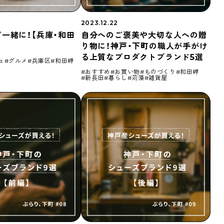
2023.12.22
一緒に！【兵庫・和田
自分へのご褒美や大切な人への贈
り物に！神戸・下町の職人が手がけ
る上質なプロダクトブランド5選
ェ
グルメ
兵庫区
和田岬
おすすめ
お買い物
ものづくり
和田岬
新長田
暮らし
苅藻
雑貨屋