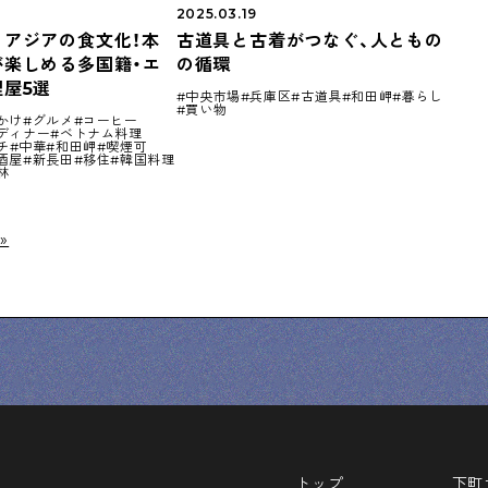
2025.03.19
うアジアの食文化！本
古道具と古着がつなぐ、人ともの
が楽しめる多国籍・エ
の循環
屋5選
中央市場
兵庫区
古道具
和田岬
暮らし
買い物
かけ
グルメ
コーヒー
ディナー
ベトナム料理
チ
中華
和田岬
喫煙可
酒屋
新長田
移住
韓国料理
林
»
トップ
下町