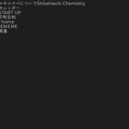
マチコウベについて
Shitamachi Chemistry
カレンダー
TART UP
下町日和
y home
BEMEME
寫眞