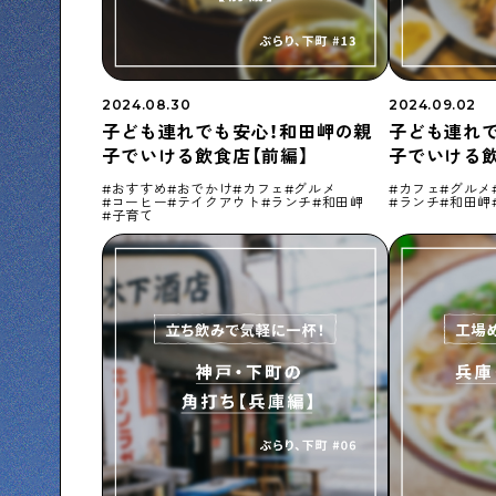
下町コラム
下町の「あの人」が書く連載記事です
2024.08.30
2024.09.02
子ども連れでも安心！和田岬の親
子ども連れ
子でいける飲食店【前編】
子でいける飲
シタマチコウベについて
下町マップ
下町カレンダー
下町S
おすすめ
おでかけ
カフェ
グルメ
カフェ
グルメ
コーヒー
テイクアウト
ランチ
和田岬
ランチ
和田岬
子育て