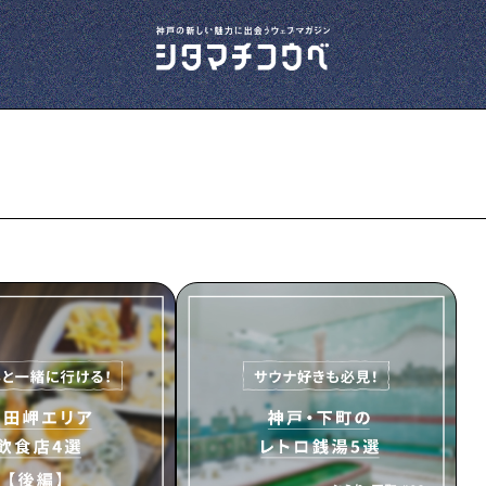
今夜、下町で
下町の飲み歩き日記です
下町の店≒家
下町ならではの家みたいな店を紹介する記事
です