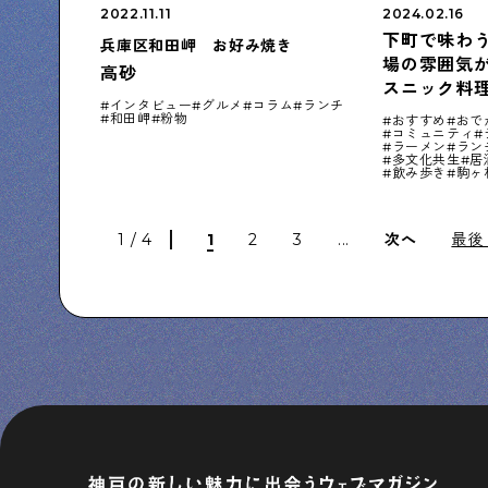
2022.11.11
2024.02.16
下町で味わ
兵庫区和田岬 お好み焼き
場の雰囲気
高砂
スニック料理
インタビュー
グルメ
コラム
ランチ
和田岬
粉物
おすすめ
おで
コミュニティ
ラーメン
ラン
多文化共生
居
飲み歩き
駒ヶ
1 / 4
1
2
3
...
次へ
最後 