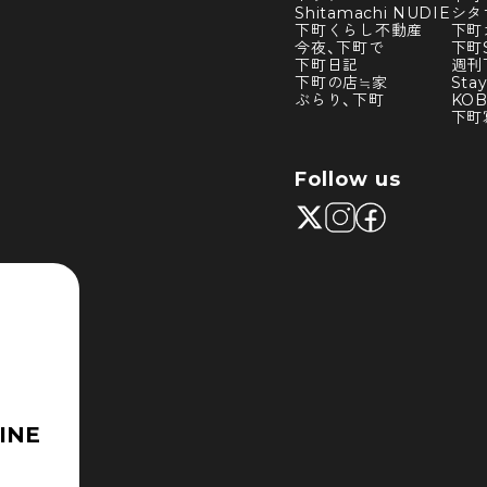
Shitamachi NUDIE
シタ
下町くらし不動産
下町
今夜、下町で
下町S
下町日記
週刊
下町の店≒家
Sta
ぶらり、下町
KO
下町
Follow us
INE