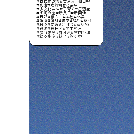
古民家改修
古道具
和田岬
和食
喫煙可
喫茶店
多文化共生
子育て
居酒屋
御崎公園
新長田
新開地
日記
暮らし
本屋
林業
洋食
漁師
焼肉
福祉
移住
粉物
苅藻
角打ち
買い物
銭湯
長田区
開工神戸
隠れ家巛
雑貨屋
韓国料理
飲み歩き
餃子
駒ヶ林