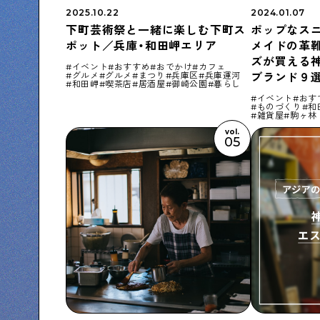
2025.10.22
2024.01.07
下町芸術祭と一緒に楽しむ下町ス
ポップなス
ポット／兵庫・和田岬エリア
メイドの革
ズが買える
イベント
おすすめ
おでかけ
カフェ
グルメ
グルメ
まつり
兵庫区
兵庫運河
ブランド９選
和田岬
喫茶店
居酒屋
御崎公園
暮らし
イベント
おす
ものづくり
和
雑貨屋
駒ヶ林
vol.
05