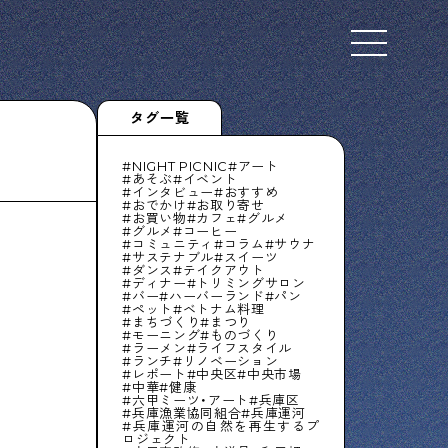
Select Language
▼
タグ一覧
NIGHT PICNIC
アート
あそぶ
イベント
インタビュー
おすすめ
おでかけ
お取り寄せ
下町くらし不動産
お買い物
カフェ
グルメ
グルメ
コーヒー
物件情報やリノベーション事例を紹介します
コミュニティ
コラム
サウナ
サステナブル
スイーツ
ダンス
テイクアウト
ディナー
トリミングサロン
バー
ハーバーランド
パン
ペット
ベトナム料理
まちづくり
まつり
モーニング
ものづくり
ぶらり、下町
ラーメン
ライフスタイル
ランチ
リノベーション
レポート
中央区
中央市場
下町の特集記事です
中華
健康
六甲ミーツ・アート
兵庫区
兵庫漁業協同組合
兵庫運河
兵庫運河の自然を再生するプ
ロジェクト