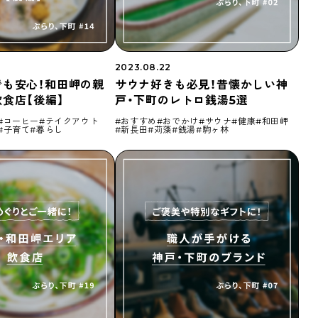
Shitamachi Chemistry
下町の「あの人」×「あの人」の科学反応を楽し
む企画です
2023.08.22
でも安心！和田岬の親
サウナ好きも必見！昔懐かしい神
食店【後編】
戸・下町のレトロ銭湯5選
TART UP
週刊下町日和
Stay Home
下町寫眞
コーヒー
テイクアウト
おすすめ
おでかけ
サウナ
健康
和田岬
子育て
暮らし
新長田
苅藻
銭湯
駒ヶ林