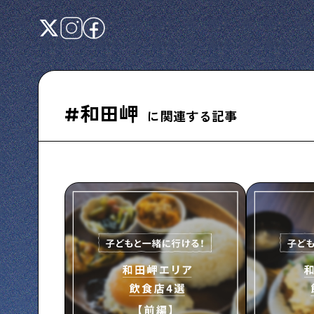
#和田岬
に関連する記事
Shitamachi NUDIE
下町の人たちのインタビュー記事です
下町日記
下町に暮らす人たちに日記を書いてもらいま
した