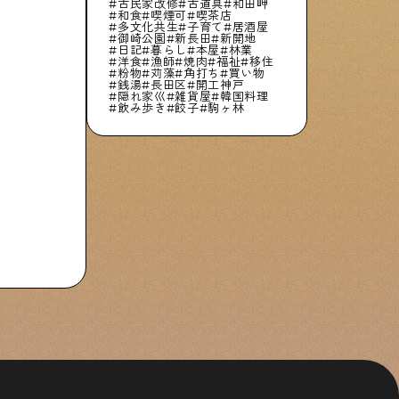
古民家改修
古道具
和田岬
和食
喫煙可
喫茶店
多文化共生
子育て
居酒屋
御崎公園
新長田
新開地
日記
暮らし
本屋
林業
洋食
漁師
焼肉
福祉
移住
粉物
苅藻
角打ち
買い物
銭湯
長田区
開工神戸
隠れ家巛
雑貨屋
韓国料理
飲み歩き
餃子
駒ヶ林