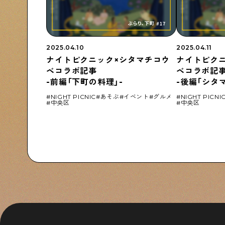
下町コラム
下町の「あの人」が書く連載記事です
2025.04.10
2025.04.11
ナイトピクニック×シタマチコウ
ナイトピク
ベコラボ記事
ベコラボ記
-前編「下町の料理」-
-後編「シタ
シタマチコウベについて
下町マップ
下町カレンダー
下町S
NIGHT PICNIC
あそぶ
イベント
グルメ
NIGHT PICNI
中央区
中央区