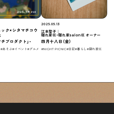
Shitamachi Chemistry
下町の「あの人」×「あの人」の科学反応を楽し
む企画です
2025.05.13
ニック×シタマチコウ
江本聖子｜
隠れ家巛・隠れ家salon巛 オーナー
事
マチプロダクト」-
四月十八日（金）
TART UP
週刊下町日和
Stay Home
下町寫眞
C
あそぶ
イベント
グルメ
NIGHT PICNIC
日記
暮らし
隠れ家巛