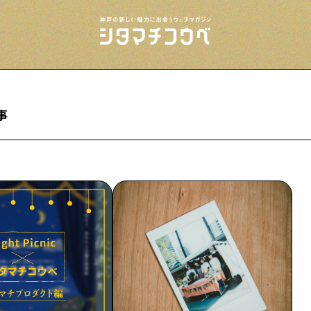
事
今夜、下町で
下町の飲み歩き日記です
下町の店≒家
下町ならではの家みたいな店を紹介する記事
です