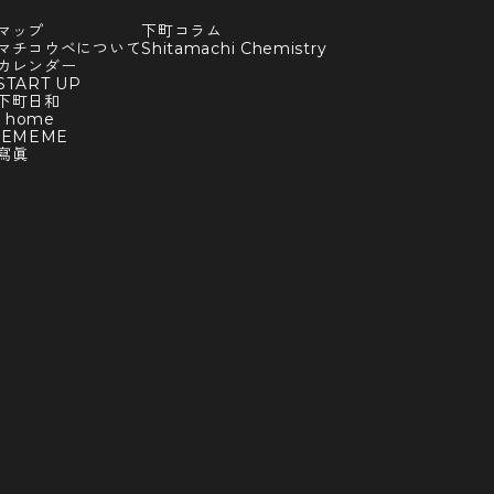
マップ
下町コラム
マチコウベについて
Shitamachi Chemistry
カレンダー
TART UP
下町日和
y home
BEMEME
寫眞