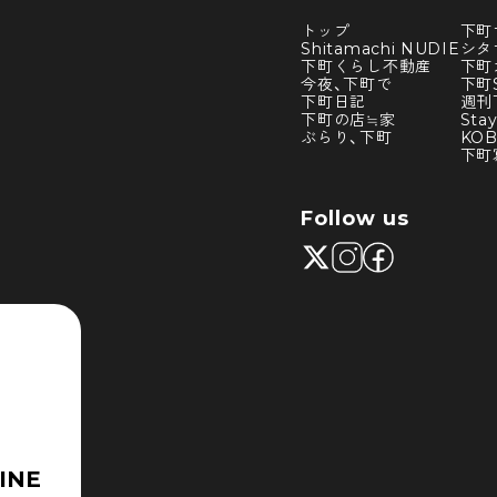
トップ
下町
Shitamachi NUDIE
シタ
下町くらし不動産
下町
今夜、下町で
下町S
下町日記
週刊
下町の店≒家
Sta
ぶらり、下町
KO
下町
Follow us
INE