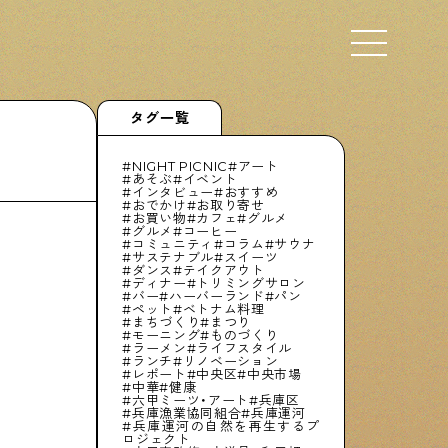
Select Language
▼
タグ一覧
NIGHT PICNIC
アート
あそぶ
イベント
インタビュー
おすすめ
おでかけ
お取り寄せ
下町くらし不動産
お買い物
カフェ
グルメ
グルメ
コーヒー
物件情報やリノベーション事例を紹介します
コミュニティ
コラム
サウナ
サステナブル
スイーツ
ダンス
テイクアウト
ディナー
トリミングサロン
バー
ハーバーランド
パン
ペット
ベトナム料理
まちづくり
まつり
モーニング
ものづくり
ぶらり、下町
ラーメン
ライフスタイル
ランチ
リノベーション
レポート
中央区
中央市場
下町の特集記事です
中華
健康
六甲ミーツ・アート
兵庫区
兵庫漁業協同組合
兵庫運河
兵庫運河の自然を再生するプ
ロジェクト