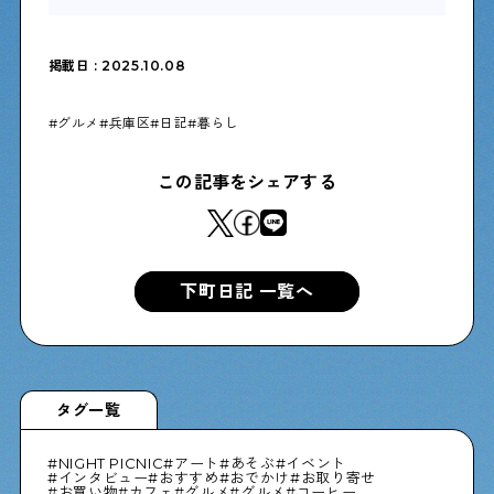
掲載日 : 2025.10.08
グルメ
兵庫区
日記
暮らし
この記事をシェアする
下町日記 一覧へ
タグ一覧
NIGHT PICNIC
アート
あそぶ
イベント
インタビュー
おすすめ
おでかけ
お取り寄せ
お買い物
カフェ
グルメ
グルメ
コーヒー