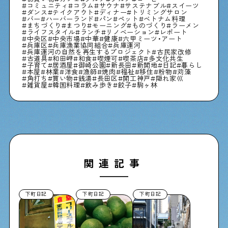
コミュニティ
コラム
サウナ
サステナブル
スイーツ
ダンス
テイクアウト
ディナー
トリミングサロン
バー
ハーバーランド
パン
ペット
ベトナム料理
まちづくり
まつり
モーニング
ものづくり
ラーメン
ライフスタイル
ランチ
リノベーション
レポート
中央区
中央市場
中華
健康
六甲ミーツ・アート
兵庫区
兵庫漁業協同組合
兵庫運河
兵庫運河の自然を再生するプロジェクト
古民家改修
古道具
和田岬
和食
喫煙可
喫茶店
多文化共生
子育て
居酒屋
御崎公園
新長田
新開地
日記
暮らし
本屋
林業
洋食
漁師
焼肉
福祉
移住
粉物
苅藻
角打ち
買い物
銭湯
長田区
開工神戸
隠れ家巛
雑貨屋
韓国料理
飲み歩き
餃子
駒ヶ林
関連記事
下町日記
下町日記
下町日記