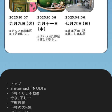
2025.10.07
2025.10.08
2025.08.06
九月九日（火）
九月十一日
七月六日（日）
（木）
グルメ
兵庫区
兵庫区
日記
日記
暮らし
暮らし
本屋
グルメ
兵庫区
日記
暮らし
トップ
Shitamachi NUDIE
下町くらし不動産
今夜、下町で
下町日記
下町の店≒家