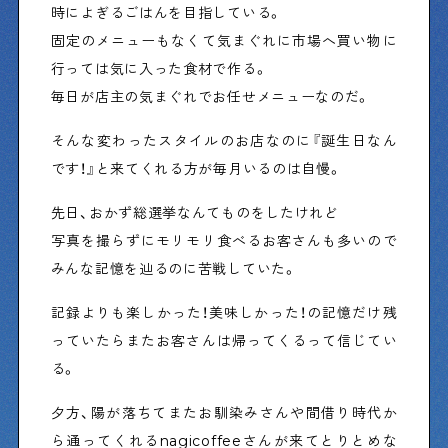
時によぎるごはんを目指している。
固定のメニューもなくて気まぐれに市場へ買い物に
Shitamachi Chemistry
行っては気に入った食材で作る。
下町の「あの人」×「あの人」の科学反応を楽しむ企
毎日が店主の気まぐれでお任せメニューなのだ。
画です
そんな変わったスタイルのお店なのに『誕生日なん
です！』と来てくれる方が毎月いるのは自慢。
シタマチコウベについて
下町マップ
下町カレンダー
先日、おかず総選挙なんてものをしたけれど
下町START UP
写真を撮らずにモリモリ食べるお客さんも多いので
週刊下町日和
Stay Home
みんな記憶を辿るのに苦戦していた。
下町寫眞
記録よりも楽しかった！美味しかった！の記憶だけ残
っていたらまたお客さんは帰ってくるって信じてい
る。
夕方、陽が落ちてまたお馴染みさんや間借り時代か
ら通ってくれるnagicoffeeさんが来てとりとめな