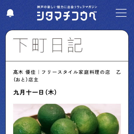
Select Language
▼
Shitamachi NUDIE
髙木 優佳｜フリースタイル家庭料理の店 乙
下町の人たちのインタビュー記事です
（おと）店主
九月十一日（木）
今夜、下町で
下町の飲み歩き日記です
下町くらし不動産