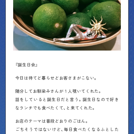
物件情報やリノベーション事例を紹介します
下町日記
下町に暮らす人たちに日記を書いてもらいました
下町の店≒家
『誕生日会』
下町ならではの家みたいな店を紹介する記事です
今日は待てど暮らせどお客さまがこない。
ぶらり、下町
随分してお馴染みさんが１人覗いてくれた。
話をしていると誕生日だと言う。誕生日なので好き
下町の特集記事です
なランチでも食べたくて、と来てくれた。
お店のテーマは普段どおりのごはん。
下町コラム
ごちそうではないけど、毎日食べたくなるふとした
下町の「あの人」が書く連載記事です