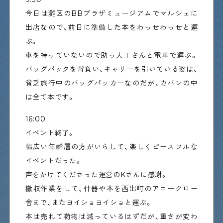
今日は灘区のBBプラザミュージアムでマルシェに
出店なので、前日に準備した本をわっせわっせと運
Shitamachi Chemistry
ぶ。
下町の「あの人」×「あの人」の科学反応を楽しむ企
画です
車を持っていないので助っ人Ｔさんと電車で運ぶ。
バッグパックを背負い、キャリーを引いている姿は、
貧乏旅行中のバッグパッカーなのだが、カバンの中
シタマチコウベについて
は全て本です。
下町マップ
下町カレンダー
下町START UP
16:00
週刊下町日和
Stay Home
イベント終了。
下町寫眞
幅広い年齢層の方がいらして、楽しくピースフルな
イベントだった。
声をかけてくださった運営のKさんに感謝。
撤収作業をして、什器や本を西出町のアコークロー
舎まで、またヨイショヨイショと運ぶ。
本は売れて荷物は減っているはずだが、重さが変わ