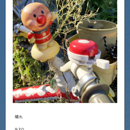
物件情報やリノベーション事例を紹介します
下町日記
下町に暮らす人たちに日記を書いてもらいました
下町の店≒家
下町ならではの家みたいな店を紹介する記事です
ぶらり、下町
下町の特集記事です
晴れ
下町コラム
下町の「あの人」が書く連載記事です
9:30