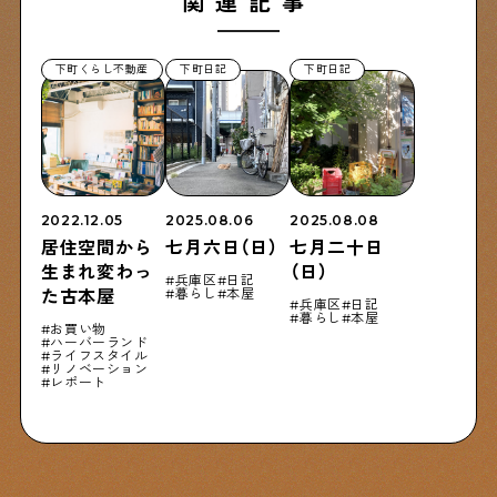
関連記事
下町くらし不動産
下町日記
下町日記
2022.12.05
2025.08.06
2025.08.08
居住空間から
七月六日（日）
七月二十日
生まれ変わっ
（日）
兵庫区
日記
暮らし
本屋
た古本屋
兵庫区
日記
暮らし
本屋
お買い物
ハーバーランド
ライフスタイル
リノベーション
レポート