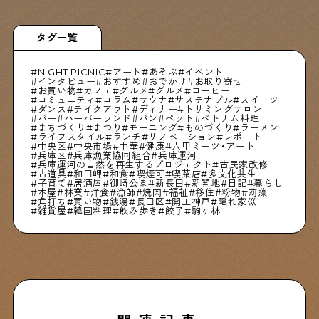
タグ一覧
NIGHT PICNIC
アート
あそぶ
イベント
インタビュー
おすすめ
おでかけ
お取り寄せ
お買い物
カフェ
グルメ
グルメ
コーヒー
コミュニティ
コラム
サウナ
サステナブル
スイーツ
ダンス
テイクアウト
ディナー
トリミングサロン
バー
ハーバーランド
パン
ペット
ベトナム料理
まちづくり
まつり
モーニング
ものづくり
ラーメン
ライフスタイル
ランチ
リノベーション
レポート
中央区
中央市場
中華
健康
六甲ミーツ・アート
兵庫区
兵庫漁業協同組合
兵庫運河
兵庫運河の自然を再生するプロジェクト
古民家改修
古道具
和田岬
和食
喫煙可
喫茶店
多文化共生
子育て
居酒屋
御崎公園
新長田
新開地
日記
暮らし
本屋
林業
洋食
漁師
焼肉
福祉
移住
粉物
苅藻
角打ち
買い物
銭湯
長田区
開工神戸
隠れ家巛
雑貨屋
韓国料理
飲み歩き
餃子
駒ヶ林