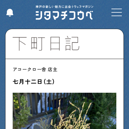
Select Language
▼
Shitamachi NUDIE
アコークロー舎 店主
下町の人たちのインタビュー記事です
七月十二日（土）
今夜、下町で
下町の飲み歩き日記です
下町くらし不動産