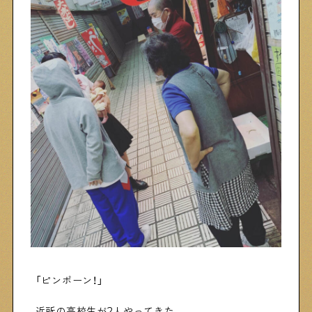
下町日記
下町に暮らす人たちに日記を書いてもらいました
下町の店≒家
下町ならではの家みたいな店を紹介する記事です
ぶらり、下町
下町の特集記事です
下町コラム
「ピンポーン！」
下町の「あの人」が書く連載記事です
近所の高校生が2人やってきた。