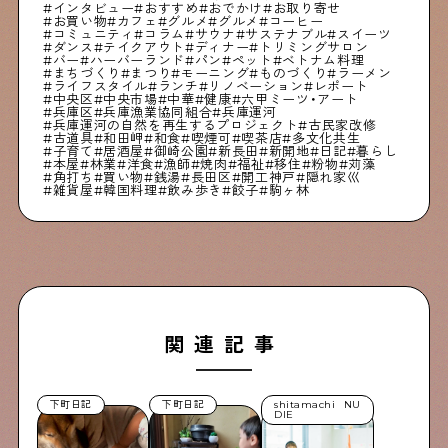
インタビュー
おすすめ
おでかけ
お取り寄せ
お買い物
カフェ
グルメ
グルメ
コーヒー
コミュニティ
コラム
サウナ
サステナブル
スイーツ
ダンス
テイクアウト
ディナー
トリミングサロン
バー
ハーバーランド
パン
ペット
ベトナム料理
まちづくり
まつり
モーニング
ものづくり
ラーメン
ライフスタイル
ランチ
リノベーション
レポート
中央区
中央市場
中華
健康
六甲ミーツ・アート
兵庫区
兵庫漁業協同組合
兵庫運河
兵庫運河の自然を再生するプロジェクト
古民家改修
古道具
和田岬
和食
喫煙可
喫茶店
多文化共生
子育て
居酒屋
御崎公園
新長田
新開地
日記
暮らし
本屋
林業
洋食
漁師
焼肉
福祉
移住
粉物
苅藻
角打ち
買い物
銭湯
長田区
開工神戸
隠れ家巛
雑貨屋
韓国料理
飲み歩き
餃子
駒ヶ林
関連記事
下町日記
下町日記
shitamachi NU
DIE