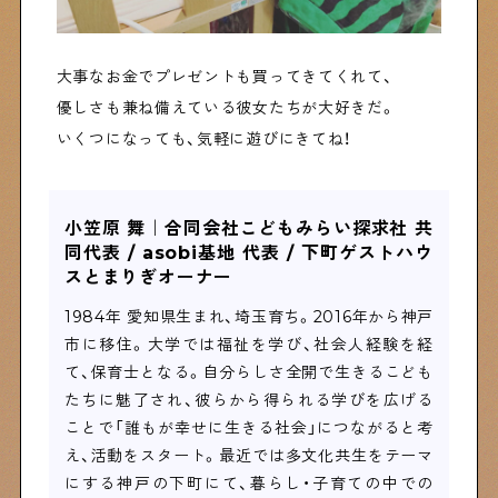
大事なお金でプレゼントも買ってきてくれて、
優しさも兼ね備えている彼女たちが大好きだ。
いくつになっても、気軽に遊びにきてね！
小笠原 舞｜合同会社こどもみらい探求社 共
同代表 / asobi基地 代表 / 下町ゲストハウ
スとまりぎオーナー
1984
年 愛知県生まれ、埼玉育ち。
2016
年から神戸
市に移住。大学では福祉を学び、社会人経験を経
て、保育士となる。自分らしさ全開で生きるこども
たちに魅了され、彼らから得られる学びを広げる
ことで「誰もが幸せに生きる社会」につながると考
え、活動をスタート。最近では多文化共生をテーマ
にする神戸の下町にて、暮らし・子育ての中での