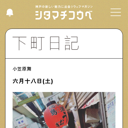
Shitamachi NUDIE
下町の人たちのインタビュー記事です
小笠原舞
六月十八日(土)
今夜、下町で
下町の飲み歩き日記です
下町くらし不動産
物件情報やリノベーション事例を紹介します