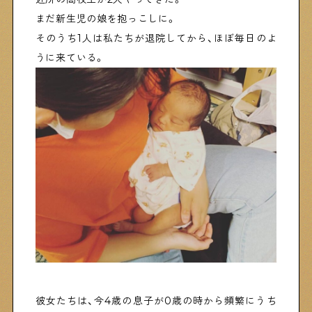
まだ新生児の娘を抱っこしに。
Shitamachi Chemistry
そのうち1人は私たちが退院してから、ほぼ毎日のよ
下町の「あの人」×「あの人」の科学反応を楽しむ企
画です
うに来ている。
シタマチコウベについて
下町マップ
下町カレンダー
下町START UP
週刊下町日和
Stay Home
下町寫眞
彼女たちは、今4歳の息子が0歳の時から頻繁にうち