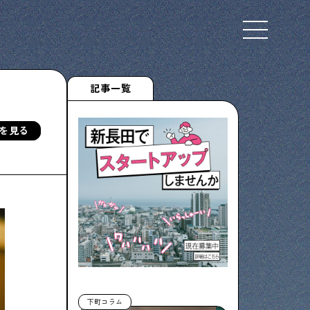
Select Language
▼
記事一覧
を見る
下町くらし不動産
物件情報やリノベーション事例を紹介します
ぶらり、下町
下町の特集記事です
下町コラム