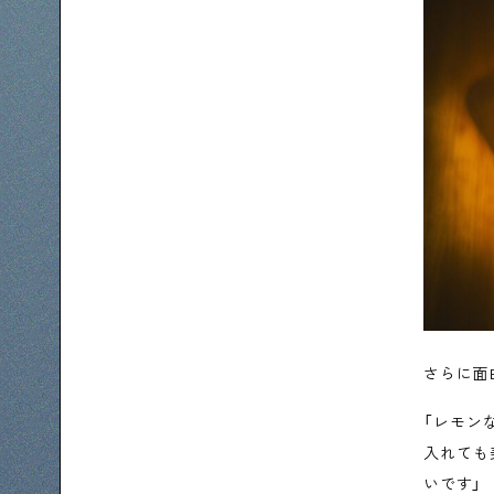
さらに面
「レモン
入れても
いです」