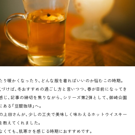
Shitamachi Chemistry
下町の「あの人」×「あの人」の科学反応を楽し
む企画です
TART UP
週刊下町日和
Stay Home
下町寫眞
たり暖かくなったり、どんな服を着ればいいのか悩むこの時期。
気づけば、冬おすすめの過ごし方と言いつつ、春が目前になってき
感じ、記事の締切を焦りながら、シリーズ第2弾として、御崎公園
にある「豆醍珈琲」へ。
の上田さんが、少しの工夫で美味しく味わえるホットウイスキー
を教えてくれました。
なくても、肌寒さを感じる時期におすすめです。