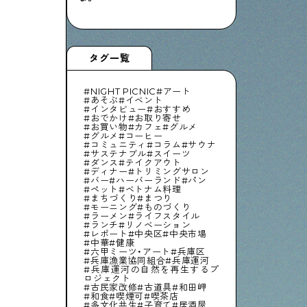
タグ一覧
NIGHT PICNIC
アート
あそぶ
イベント
インタビュー
おすすめ
おでかけ
お取り寄せ
お買い物
カフェ
グルメ
グルメ
コーヒー
コミュニティ
コラム
サウナ
サステナブル
スイーツ
ダンス
テイクアウト
ディナー
トリミングサロン
バー
ハーバーランド
パン
ペット
ベトナム料理
まちづくり
まつり
モーニング
ものづくり
ラーメン
ライフスタイル
ランチ
リノベーション
レポート
中央区
中央市場
中華
健康
六甲ミーツ・アート
兵庫区
兵庫漁業協同組合
兵庫運河
兵庫運河の自然を再生するプ
ロジェクト
古民家改修
古道具
和田岬
和食
喫煙可
喫茶店
多文化共生
子育て
居酒屋