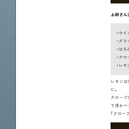
上田さん
・ウイ
・グラ
・はち
・クロ
・レモ
レモンは
に。
クローブ
て浮かべ
「クロー