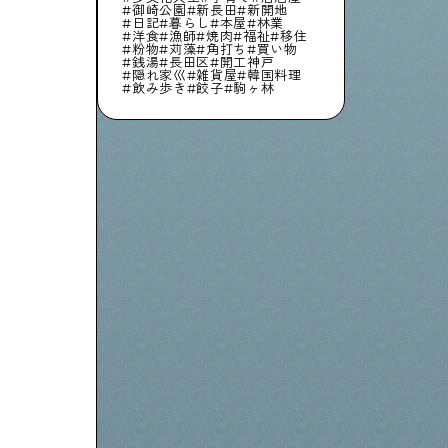
御崎公園
新長田
新開地
日記
暮らし
本屋
林業
洋食
漁師
焼肉
福祉
移住
粉物
苅藻
角打ち
買い物
銭湯
長田区
開工神戸
隠れ家巛
雑貨屋
韓国料理
飲み歩き
餃子
駒ヶ林