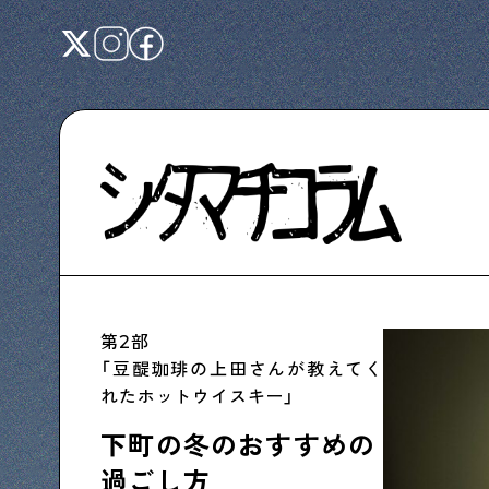
Shitamachi NUDIE
下町の人たちのインタビュー記事です
第2部
「豆醍珈琲の上田さんが教えてく
下町日記
れたホットウイスキー」
下町に暮らす人たちに日記を書いてもらいま
した
下町の冬のおすすめの
過ごし方