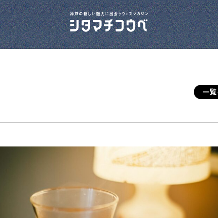
一覧
今夜、下町で
下町の飲み歩き日記です
下町の店≒家
下町ならではの家みたいな店を紹介する記事
です