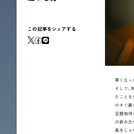
下町コラム
下町の「あの人」が書く連載記事です
この記事をシェアする
シタマチコウベについて
下町マップ
下町カレンダー
下町S
寒くなっ
そして、
たことを
のすぐ裏
豆醍珈琲
の飲み方
真冬じゃ