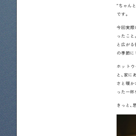
“ちゃん
です。
今回実際
ったこと
と広がる
の季節に
ホットウ
と、家に
さと暖か
った一杯
きっと、