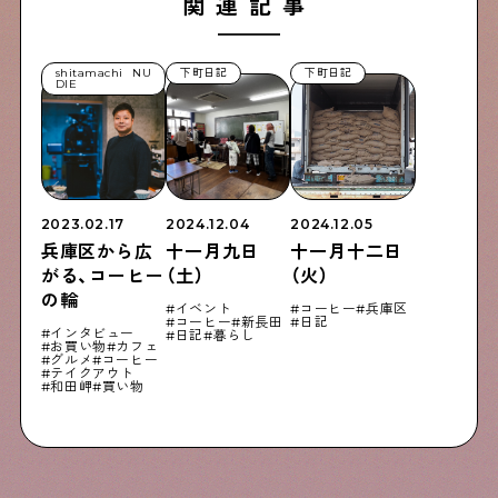
関連記事
shitamachi NU
下町日記
下町日記
DIE
2023.02.17
2024.12.04
2024.12.05
兵庫区から広
十一月九日
十一月十二日
がる、コーヒー
（土）
（火）
の輪
イベント
コーヒー
兵庫区
コーヒー
新長田
日記
インタビュー
日記
暮らし
お買い物
カフェ
グルメ
コーヒー
テイクアウト
和田岬
買い物