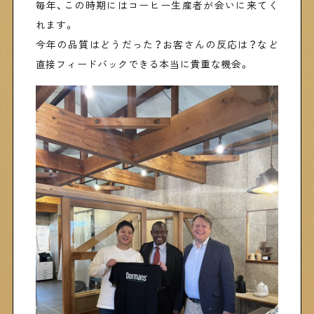
毎年、この時期にはコーヒー生産者が会いに来てく
れます。
Shitamachi Chemistry
今年の品質はどうだった？お客さんの反応は？など
直接フィードバックできる本当に貴重な機会。
下町の「あの人」×「あの人」の科学反応を楽しむ企
画です
シタマチコウベについて
下町マップ
下町カレンダー
下町START UP
週刊下町日和
Stay Home
下町寫眞