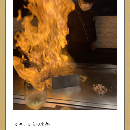
物件情報やリノベーション事例を紹介します
下町日記
下町に暮らす人たちに日記を書いてもらいました
下町の店≒家
下町ならではの家みたいな店を紹介する記事です
ぶらり、下町
下町の特集記事です
下町コラム
ケニアからの来客。
下町の「あの人」が書く連載記事です