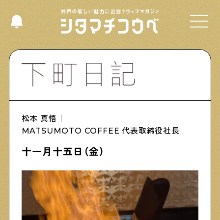
Select Language
▼
Shitamachi NUDIE
松本 真悟｜
下町の人たちのインタビュー記事です
MATSUMOTO COFFEE 代表取締役社長
十一月十五日（金）
今夜、下町で
下町の飲み歩き日記です
下町くらし不動産