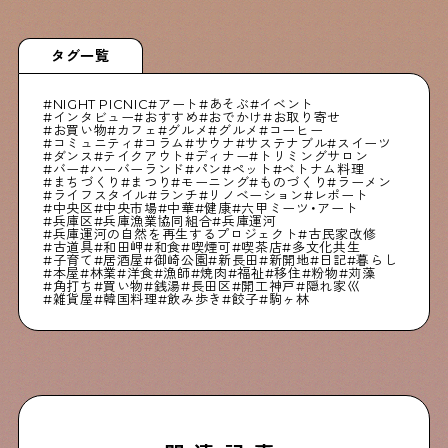
タグ一覧
NIGHT PICNIC
アート
あそぶ
イベント
インタビュー
おすすめ
おでかけ
お取り寄せ
お買い物
カフェ
グルメ
グルメ
コーヒー
コミュニティ
コラム
サウナ
サステナブル
スイーツ
ダンス
テイクアウト
ディナー
トリミングサロン
バー
ハーバーランド
パン
ペット
ベトナム料理
まちづくり
まつり
モーニング
ものづくり
ラーメン
ライフスタイル
ランチ
リノベーション
レポート
中央区
中央市場
中華
健康
六甲ミーツ・アート
兵庫区
兵庫漁業協同組合
兵庫運河
兵庫運河の自然を再生するプロジェクト
古民家改修
古道具
和田岬
和食
喫煙可
喫茶店
多文化共生
子育て
居酒屋
御崎公園
新長田
新開地
日記
暮らし
本屋
林業
洋食
漁師
焼肉
福祉
移住
粉物
苅藻
角打ち
買い物
銭湯
長田区
開工神戸
隠れ家巛
雑貨屋
韓国料理
飲み歩き
餃子
駒ヶ林