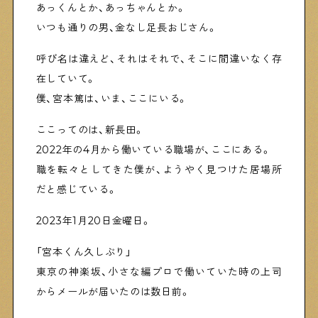
あっくんとか、あっちゃんとか。
いつも通りの男、金なし足長おじさん。
Shitamachi Chemistry
呼び名は違えど、それはそれで、そこに間違いなく存
下町の「あの人」×「あの人」の科学反応を楽しむ企
画です
在していて。
僕、宮本篤は、いま、ここにいる。
シタマチコウベについて
ここってのは、新長田。
下町マップ
2022年の4月から働いている職場が、ここにある。
下町カレンダー
下町START UP
職を転々としてきた僕が、ようやく見つけた居場所
週刊下町日和
Stay Home
だと感じている。
下町寫眞
2023年1月20日金曜日。
「宮本くん久しぶり」
東京の神楽坂、小さな編プロで働いていた時の上司
からメールが届いたのは数日前。