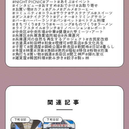
NIGHT PICNIC
アート
あそぶ
イベント
インタビュー
おすすめ
おでかけ
お取り寄せ
お買い物
カフェ
グルメ
グルメ
コーヒー
コミュニティ
コラム
サウナ
サステナブル
スイーツ
ダンス
テイクアウト
ディナー
トリミングサロン
バー
ハーバーランド
パン
ペット
ベトナム料理
まちづくり
まつり
モーニング
ものづくり
ラーメン
ライフスタイル
ランチ
リノベーション
レポート
中央区
中央市場
中華
健康
六甲ミーツ・アート
兵庫区
兵庫漁業協同組合
兵庫運河
兵庫運河の自然を再生するプロジェクト
古民家改修
古道具
和田岬
和食
喫煙可
喫茶店
多文化共生
子育て
居酒屋
御崎公園
新長田
新開地
日記
暮らし
本屋
林業
洋食
漁師
焼肉
福祉
移住
粉物
苅藻
角打ち
買い物
銭湯
長田区
開工神戸
隠れ家巛
雑貨屋
韓国料理
飲み歩き
餃子
駒ヶ林
関連記事
下町日記
下町日記