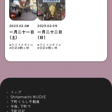
2023.02.08
2023.02.09
一月二十一日
一月二十二日
（土）
（日）
ライフスタイル
ライフスタイル
日記
駒ヶ林
日記
駒ヶ林
トップ
Shitamachi NUDIE
下町くらし不動産
今夜、下町で
下町日記