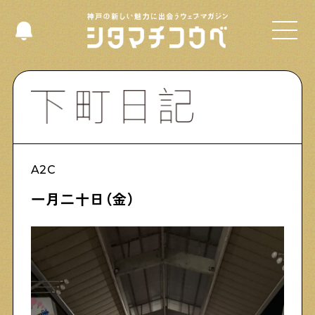
Select Language
▼
Shitamachi NUDIE
A2C
下町の人たちのインタビュー記事です
一月二十日（金）
今夜、下町で
下町の飲み歩き日記です
下町くらし不動産