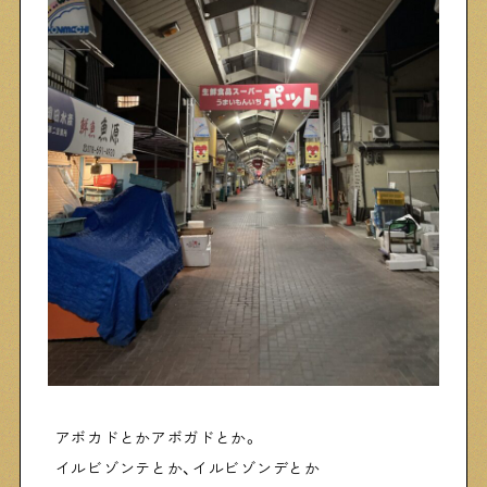
物件情報やリノベーション事例を紹介します
下町日記
下町に暮らす人たちに日記を書いてもらいました
下町の店≒家
下町ならではの家みたいな店を紹介する記事です
ぶらり、下町
下町の特集記事です
アボカドとかアボガドとか。
下町コラム
イルビゾンテとか、イルビゾンデとか
下町の「あの人」が書く連載記事です