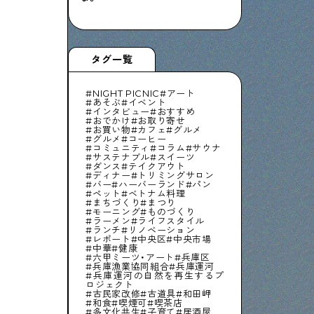
タグ一覧
NIGHT PICNIC
アート
あそぶ
イベント
インタビュー
おすすめ
おでかけ
お取り寄せ
お買い物
カフェ
グルメ
グルメ
コーヒー
コミュニティ
コラム
サウナ
サステナブル
スイーツ
ダンス
テイクアウト
ディナー
トリミングサロン
バー
ハーバーランド
パン
ペット
ベトナム料理
まちづくり
まつり
モーニング
ものづくり
ラーメン
ライフスタイル
ランチ
リノベーション
レポート
中央区
中央市場
中華
健康
六甲ミーツ・アート
兵庫区
兵庫漁業協同組合
兵庫運河
兵庫運河の自然を再生するプ
ロジェクト
古民家改修
古道具
和田岬
和食
喫煙可
喫茶店
多文化共生
子育て
居酒屋