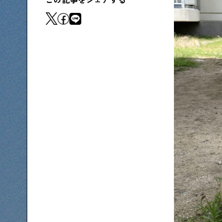
この記事をシェアする
下町コラム
下町の「あの人」が書く連載記事です
シタマチコウベについて
下町マップ
下町カレンダー
下町S