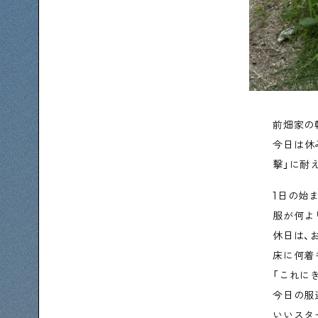
前畑家の
今日は休
撃」に耐
1日の始
服が何よ
休日は、
床に何着
「これに
今日の服
いいスタ