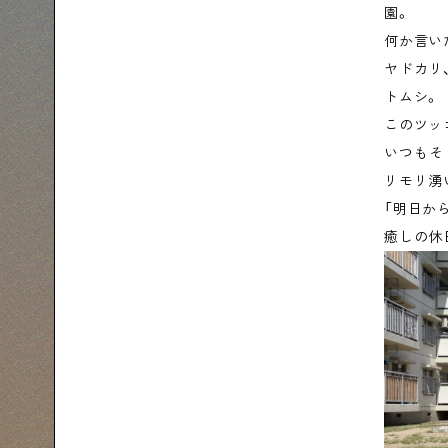
園。
何か言い
ヤドカリ
トムシ。
このツッ
いつもそ
リモリ湧
「明日か
癒しの休