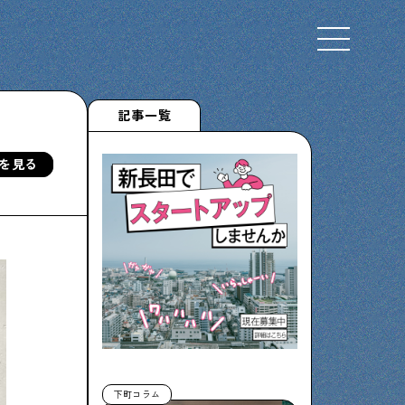
Select Language
▼
記事一覧
を見る
下町くらし不動産
物件情報やリノベーション事例を紹介します
ぶらり、下町
下町の特集記事です
下町コラム