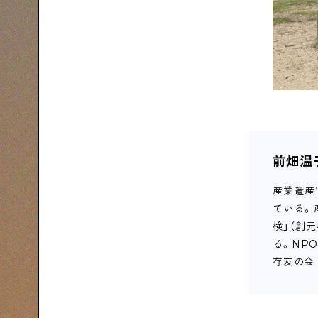
前畑温
産業遺産
ている。
検」（創
る。NPO
存友の会