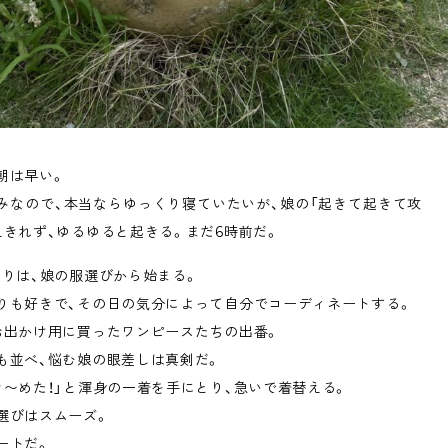
朝は早い。
みなので、本当ならゆっくり寝ていたいが、娘の「起きて起きて攻
えきれず、ゆるゆると起きる。まだ6時前だ。
まりは、娘の服選びから始まる。
りも好きで、その日の気分によって自分でコーディネートする。
お出かけ用に買ったワンピースたちの出番。
も並べ、悩む娘の眼差しは真剣だ。
き〜めた！」と渾身の一着を手にとり、急いで着替える。
選びはスムーズ。
ートだ。