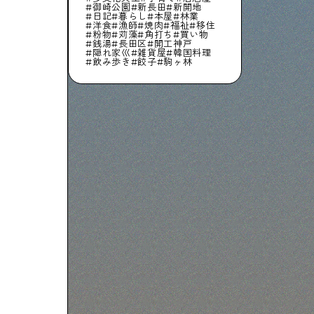
御崎公園
新長田
新開地
日記
暮らし
本屋
林業
洋食
漁師
焼肉
福祉
移住
粉物
苅藻
角打ち
買い物
銭湯
長田区
開工神戸
隠れ家巛
雑貨屋
韓国料理
飲み歩き
餃子
駒ヶ林