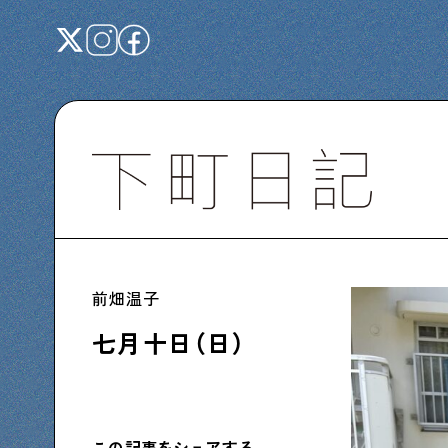
Shitamachi NUDIE
下町の人たちのインタビュー記事です
前畑温子
下町日記
七月十日（日）
下町に暮らす人たちに日記を書いてもらいま
した