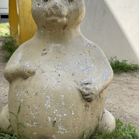
Shitamachi Chemistry
下町の「あの人」×「あの人」の科学反応を楽し
む企画です
TART UP
週刊下町日和
Stay Home
下町寫眞