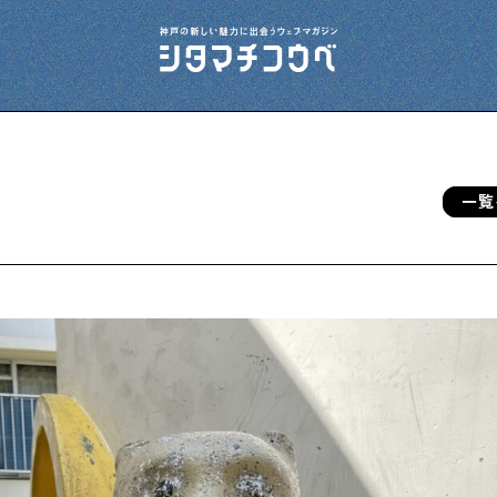
一覧
今夜、下町で
下町の飲み歩き日記です
下町の店≒家
下町ならではの家みたいな店を紹介する記事
です