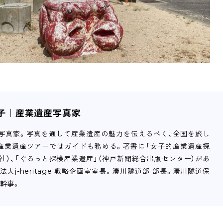
子｜産業遺産写真家
写真家。写真を通して産業遺産の魅力を伝えるべく、全国を旅し
産業遺産ツアーではガイドも務める。著書に「女子的産業遺産探
元社）、「ぐるっと探検産業遺産」（神戸新聞総合出版センター）があ
法人j-heritage 戦略企画室室長。湊川隧道部 部長。湊川隧道保
 幹事。