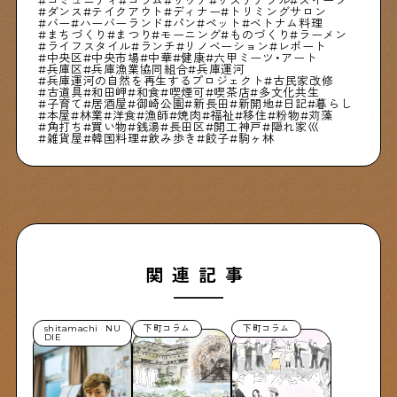
ダンス
テイクアウト
ディナー
トリミングサロン
バー
ハーバーランド
パン
ペット
ベトナム料理
まちづくり
まつり
モーニング
ものづくり
ラーメン
ライフスタイル
ランチ
リノベーション
レポート
中央区
中央市場
中華
健康
六甲ミーツ・アート
兵庫区
兵庫漁業協同組合
兵庫運河
兵庫運河の自然を再生するプロジェクト
古民家改修
古道具
和田岬
和食
喫煙可
喫茶店
多文化共生
子育て
居酒屋
御崎公園
新長田
新開地
日記
暮らし
本屋
林業
洋食
漁師
焼肉
福祉
移住
粉物
苅藻
角打ち
買い物
銭湯
長田区
開工神戸
隠れ家巛
雑貨屋
韓国料理
飲み歩き
餃子
駒ヶ林
関連記事
shitamachi NU
下町コラム
下町コラム
DIE