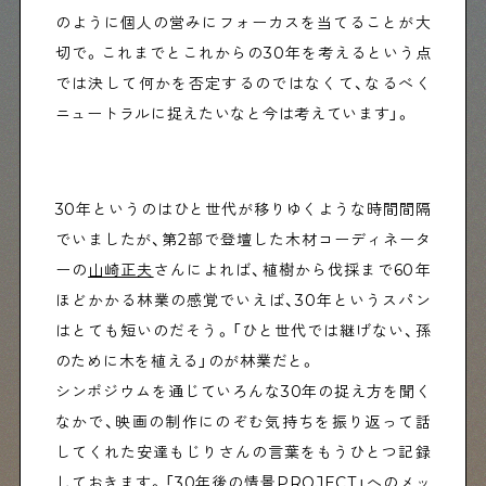
のように個人の営みにフォーカスを当てることが大
切で。これまでとこれからの30年を考えるという点
では決して何かを否定するのではなくて、なるべく
ニュートラルに捉えたいなと今は考えています」。
30年というのはひと世代が移りゆくような時間間隔
でいましたが、第2部で登壇した木材コーディネータ
ーの
山崎正夫
さんによれば、植樹から伐採まで60年
ほどかかる林業の感覚でいえば、30年というスパン
はとても短いのだそう。「ひと世代では継げない、孫
のために木を植える」のが林業だと。
シンポジウムを通じていろんな30年の捉え方を聞く
なかで、映画の制作にのぞむ気持ちを振り返って話
してくれた安達もじりさんの言葉をもうひとつ記録
しておきます。「30年後の情景PROJECT」へのメッ