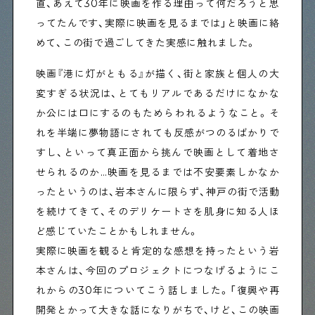
直、あえて30年に映画を作る理由って何だろうと思
ってたんです、実際に映画を見るまでは」と映画に絡
めて、この街で過ごしてきた実感に触れました。
映画『港に灯がともる』が描く、街と家族と個人の大
変すぎる状況は、とてもリアルであるだけになかな
か公には口にするのもためらわれるようなこと。そ
れを半端に夢物語にされても反感がつのるばかりで
すし、といって真正面から挑んで映画として着地さ
せられるのか…映画を見るまでは不安要素しかなか
ったというのは、岩本さんに限らず、神戸の街で活動
を続けてきて、そのデリケートさを肌身に知る人ほ
ど感じていたことかもしれません。
実際に映画を観ると肯定的な感想を持ったという岩
本さんは、今回のプロジェクトにつなげるようにこ
れからの30年についてこう話しました。「復興や再
開発とかって大きな話になりがちで、けど、この映画