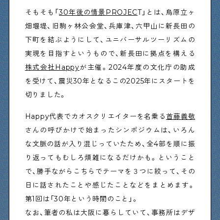
そもそも「
30年後の情景PROJEC
T」とは、烏原立ヶ
畑堰堤、旧駒ヶ林公会堂、兵庫津、六甲山に新長田の
Shitamachi Chemistry
下町を結ぶようにして、ユニバーサルツーリズムの
下町の「あの人」×「あの人」の科学反応を楽しむ企
実現を目指すというもので、新長田に拠点を構える
画です
株式会社Happy
が主催。2024年度の文化庁の助成
を受けて、震災30年となるこの2025年にスタートを
シタマチコウベについて
切りました。
下町マップ
下町カレンダー
下町START UP
Happy代表でカオスクリエイターを名乗る
首藤義敬
週刊下町日和
Stay Home
さんの呼びかけで始まったシンポジウムは、いろん
下町寫眞
な文脈の話が入り混じっていたため、全4部を順に振
り返ってもむしろ煩雑になるだけかも。ということ
で、勝手ながらこちらでテーマを３つに絞って、その
日に話されたことや感じたことなどをまとめます。
第1回は「30年という時間のこと」。
なお、筆者の私は大阪に暮らしていて、事務所はデザ