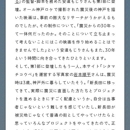
る
』の監督・脚本を務めた安達もじりさんも第1部に登
壇。オール神戸ロケで撮影された震災後の神戸を描
いた映画は、事前の膨大なリサーチがうかがえるも
のでしたが、その制作について、「震災からの30年っ
て一体何だったのか。そのことについて立ち止まっ
て考えないことにはこの映画を作り始めることはで
きませんでした」という安達もじりさんもまた、30年
という時間に向き合ってきたひとりといえます。
そして、第1部に登壇したもう一人、本サイト「シタマ
チコウベ」を運営する写真家の
岩本順平
さんは、震災
時は3歳、神戸外に暮らしていたそう。「新長田に移っ
てきて、実際に震災に直面した方たちとプロジェク
トを進めるときにすごく配慮というか、自分は当事
者じゃないという難しさを感じていたし、新長田が
被災地じゃなくて普通の街としてやっていけたらと
思っていろんなプロジェクトをやってきたので、正