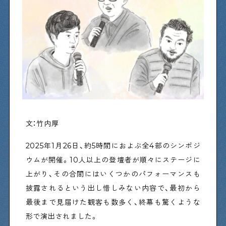
物件情報やリノベーション事例を紹介します
下町日記
下町に暮らす人たちに日記を書いてもらいました
下町の店≒家
下町ならではの家みたいな店を紹介する記事です
文：竹内厚
2025年1月26日、約5時間におよぶ全4部のシンポジ
ぶらり、下町
ウムが開催。10人以上の登壇者が順々にステージに
下町の特集記事です
上がり、その合間にはいくつかのパフォーマンスも
披露されるという出し惜しみない内容で、最初から
最後まで見届けた観客も数多く、終幕も驚くような
下町コラム
形で演出されました。
下町の「あの人」が書く連載記事です