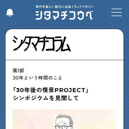
Select Language
▼
Shitamachi NUDIE
第1部
下町の人たちのインタビュー記事です
30年という時間のこと
「30年後の情景PROJECT」
今夜、下町で
シンポジウムを見聞して
下町の飲み歩き日記です
下町くらし不動産