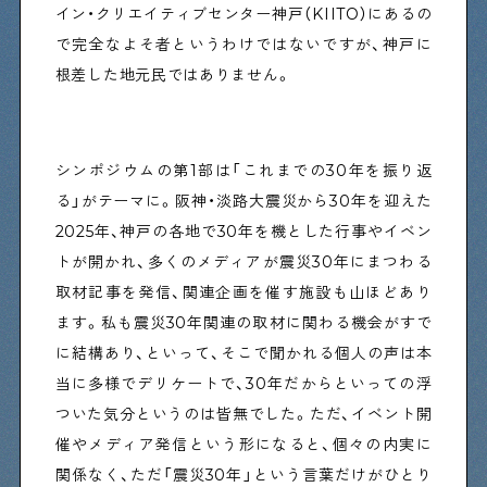
イン・クリエイティブセンター神戸（KIITO）にあるの
で完全なよそ者というわけではないですが、神戸に
根差した地元民ではありません。
シンポジウムの第1部は「これまでの30年を振り返
る」がテーマに。阪神・淡路大震災から30年を迎えた
2025年、神戸の各地で30年を機とした行事やイベン
トが開かれ、多くのメディアが震災30年にまつわる
取材記事を発信、関連企画を催す施設も山ほどあり
ます。私も震災30年関連の取材に関わる機会がすで
に結構あり、といって、そこで聞かれる個人の声は本
当に多様でデリケートで、30年だからといっての浮
ついた気分というのは皆無でした。ただ、イベント開
催やメディア発信という形になると、個々の内実に
関係なく、ただ「震災30年」という言葉だけがひとり