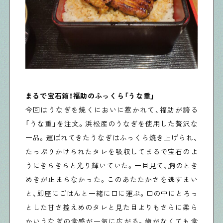
まるで宝石箱！福助のふっくら「うな重」
今回はうなぎを焼くにおいに惹かれて、福助が誇る
「うな重」を注文。浜松産のうなぎを使用した贅沢な
一品。運ばれてきたうなぎはふっくら焼き上げられ、
たっぷりかけられたタレを吸収してまるで宝石のよ
うにきらきらと光り輝いていた。一目見て、胸のとき
めきが止まらなかった。このあたたかさを逃すまい
と、即座にごはんと一緒に口に運ぶ。口の中にとろっ
とした甘さ控えめのタレと見た目よりもさらに柔ら
かいうなぎの食感が一気に広がる。歯がなくても食