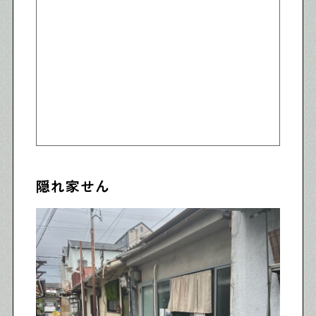
隠れ家せん