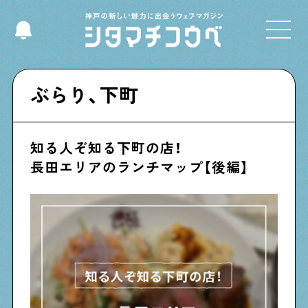
Select Language
▼
ぶらり、下町
知る人ぞ知る下町の店！
Shitamachi NUDIE
長田エリアのランチマップ【後編】
下町の人たちのインタビュー記事です
今夜、下町で
下町の飲み歩き日記です
下町くらし不動産