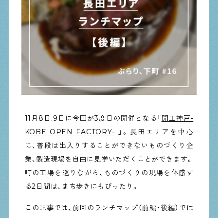
物件情報やリノベーション事例を紹介します
下町日記
下町に暮らす人たちに日記を書いてもらいました
下町の店≒家
下町ならではの家みたいな店を紹介する記事です
11月8日.9日に今回が3度目の開催となる「
開工神戸-
KOBE OPEN FACTORY-
」。長田エリアを中心
に、普段は出入りすることができないものづくり企
ぶらり、下町
業、製造現場を自由に見学いただくことができます。
下町の特集記事です
町の工場を巡りながら、ものづくりの現場を体感す
る2日間は、まち歩きにもぴったり。
下町コラム
この記事では、前回のランチマップ（
前編
・
後編
）では
下町の「あの人」が書く連載記事です