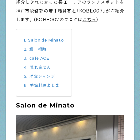
紹介しきれなかった長田エリアのランチスポットを
神戸市税務部の若手職員有志「KOBE007」がご紹介
します。（KOBE007のブログは
こちら
）
Shitamachi Chemistry
下町の「あの人」×「あの人」の科学反応を楽しむ企
画です
Salon de Minato
鰻　福助
シタマチコウベについて
cafe ACE
下町マップ
下町カレンダー
隠れ家せん
下町START UP
週刊下町日和
洋食ジャンボ
Stay Home
季節料理よじま
下町寫眞
Salon de Minato