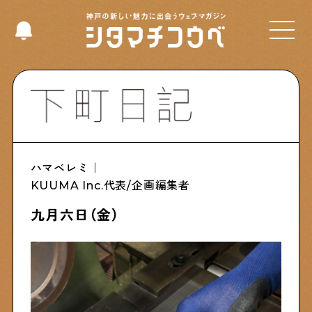
Select Language
▼
Shitamachi NUDIE
ハマベレミ｜
下町の人たちのインタビュー記事です
KUUMA Inc.代表/企画編集者
九月六日（金）
今夜、下町で
下町の飲み歩き日記です
下町くらし不動産