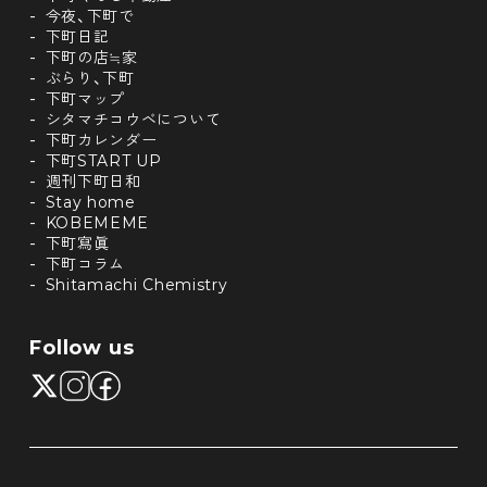
今夜、下町で
下町日記
下町の店≒家
ぶらり、下町
下町マップ
シタマチコウベについて
下町カレンダー
下町START UP
週刊下町日和
Stay home
KOBEMEME
下町寫眞
下町コラム
Shitamachi Chemistry
Follow us