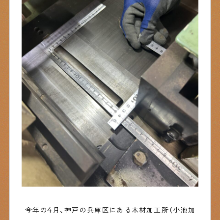
物件情報やリノベーション事例を紹介します
下町日記
下町に暮らす人たちに日記を書いてもらいました
下町の店≒家
下町ならではの家みたいな店を紹介する記事です
ぶらり、下町
下町の特集記事です
下町コラム
今年の4月、神戸の兵庫区にある木材加工所（小池加
下町の「あの人」が書く連載記事です