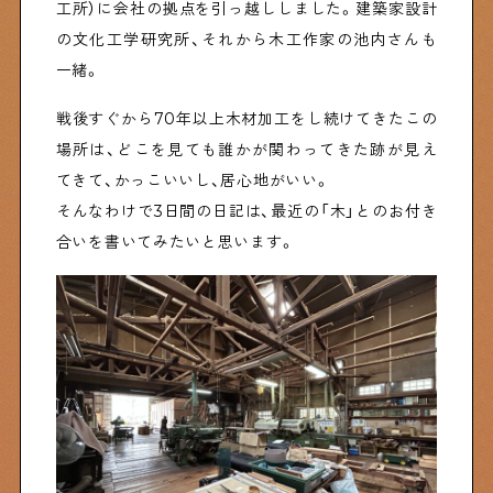
工所）に会社の拠点を引っ越ししました。建築家設計
の文化工学研究所、それから木工作家の池内さんも
Shitamachi Chemistry
一緒。
下町の「あの人」×「あの人」の科学反応を楽しむ企
戦後すぐから70年以上木材加工をし続けてきたこの
画です
場所は、どこを見ても誰かが関わってきた跡が見え
てきて、かっこいいし、居心地がいい。
シタマチコウベについて
そんなわけで3日間の日記は、最近の「木」とのお付き
下町マップ
下町カレンダー
合いを書いてみたいと思います。
下町START UP
週刊下町日和
Stay Home
下町寫眞