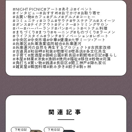
NIGHT PICNIC
アート
あそぶ
イベント
インタビュー
おすすめ
おでかけ
お取り寄せ
お買い物
カフェ
グルメ
グルメ
コーヒー
コミュニティ
コラム
サウナ
サステナブル
スイーツ
ダンス
テイクアウト
ディナー
トリミングサロン
バー
ハーバーランド
パン
ペット
ベトナム料理
まちづくり
まつり
モーニング
ものづくり
ラーメン
ライフスタイル
ランチ
リノベーション
レポート
中央区
中央市場
中華
健康
六甲ミーツ・アート
兵庫区
兵庫漁業協同組合
兵庫運河
兵庫運河の自然を再生するプロジェクト
古民家改修
古道具
和田岬
和食
喫煙可
喫茶店
多文化共生
子育て
居酒屋
御崎公園
新長田
新開地
日記
暮らし
本屋
林業
洋食
漁師
焼肉
福祉
移住
粉物
苅藻
角打ち
買い物
銭湯
長田区
開工神戸
隠れ家巛
雑貨屋
韓国料理
飲み歩き
餃子
駒ヶ林
関連記事
下町日記
下町日記