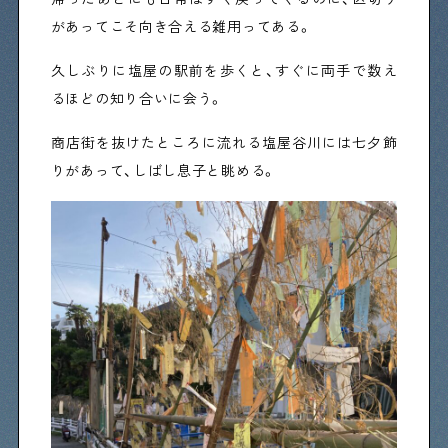
があってこそ向き合える雑用ってある。
Shitamachi Chemistry
久しぶりに塩屋の駅前を歩くと、すぐに両手で数え
下町の「あの人」×「あの人」の科学反応を楽しむ企
るほどの知り合いに会う。
画です
商店街を抜けたところに流れる塩屋谷川には七夕飾
りがあって、しばし息子と眺める。
シタマチコウベについて
下町マップ
下町カレンダー
下町START UP
週刊下町日和
Stay Home
下町寫眞