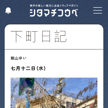
Select Language
▼
Shitamachi NUDIE
飯山ゆい
下町の人たちのインタビュー記事です
七月十二日（水）
今夜、下町で
下町の飲み歩き日記です
下町くらし不動産