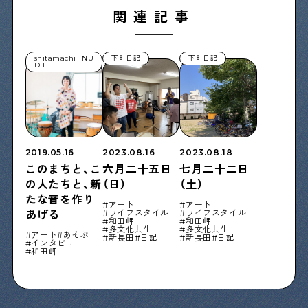
関連記事
shitamachi NU
下町日記
下町日記
DIE
2019.05.16
2023.08.16
2023.08.18
このまちと、こ
六月二十五日
七月二十二日
の人たちと、新
（日）
（土）
たな音を作り
アート
アート
ライフスタイル
ライフスタイル
あげる
和田岬
和田岬
多文化共生
多文化共生
アート
あそぶ
新長田
日記
新長田
日記
インタビュー
和田岬