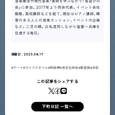
音楽療法や現代音楽・美術を学ぶなかで「音遊びの
会」に参加。2017年より同会代表。イベント会社
勤務、高校講師などを経て、現在はピアノ講師、障
害のある人との音楽セッション、イベントの企画
など。二児の親。公私混同しながら塩屋〜兵庫を
往復する毎日。
掲載日 : 2023.08.17
アート
ライフスタイル
和田岬
多文化共生
新長田
日記
この記事をシェアする
下町日記 一覧へ