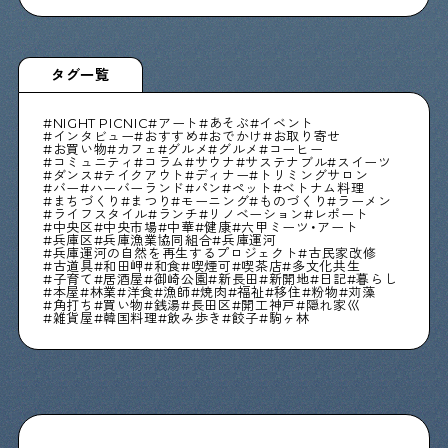
タグ一覧
NIGHT PICNIC
アート
あそぶ
イベント
インタビュー
おすすめ
おでかけ
お取り寄せ
お買い物
カフェ
グルメ
グルメ
コーヒー
コミュニティ
コラム
サウナ
サステナブル
スイーツ
ダンス
テイクアウト
ディナー
トリミングサロン
バー
ハーバーランド
パン
ペット
ベトナム料理
まちづくり
まつり
モーニング
ものづくり
ラーメン
ライフスタイル
ランチ
リノベーション
レポート
中央区
中央市場
中華
健康
六甲ミーツ・アート
兵庫区
兵庫漁業協同組合
兵庫運河
兵庫運河の自然を再生するプロジェクト
古民家改修
古道具
和田岬
和食
喫煙可
喫茶店
多文化共生
子育て
居酒屋
御崎公園
新長田
新開地
日記
暮らし
本屋
林業
洋食
漁師
焼肉
福祉
移住
粉物
苅藻
角打ち
買い物
銭湯
長田区
開工神戸
隠れ家巛
雑貨屋
韓国料理
飲み歩き
餃子
駒ヶ林