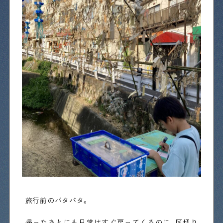
物件情報やリノベーション事例を紹介します
下町日記
下町に暮らす人たちに日記を書いてもらいました
下町の店≒家
下町ならではの家みたいな店を紹介する記事です
ぶらり、下町
下町の特集記事です
旅行前のバタバタ。
下町コラム
下町の「あの人」が書く連載記事です
帰ったあとにも日常はすぐ戻ってくるのに、区切り