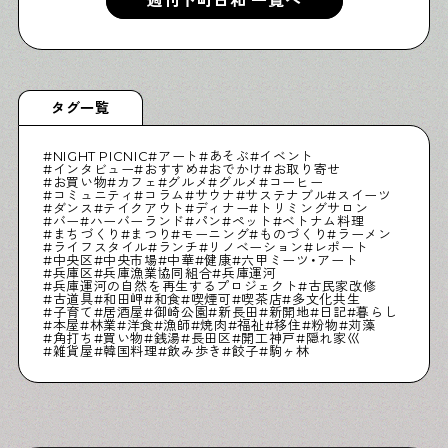
週刊下町日和 一覧へ
タグ一覧
NIGHT PICNIC
アート
あそぶ
イベント
インタビュー
おすすめ
おでかけ
お取り寄せ
お買い物
カフェ
グルメ
グルメ
コーヒー
コミュニティ
コラム
サウナ
サステナブル
スイーツ
ダンス
テイクアウト
ディナー
トリミングサロン
バー
ハーバーランド
パン
ペット
ベトナム料理
まちづくり
まつり
モーニング
ものづくり
ラーメン
ライフスタイル
ランチ
リノベーション
レポート
中央区
中央市場
中華
健康
六甲ミーツ・アート
兵庫区
兵庫漁業協同組合
兵庫運河
兵庫運河の自然を再生するプロジェクト
古民家改修
古道具
和田岬
和食
喫煙可
喫茶店
多文化共生
子育て
居酒屋
御崎公園
新長田
新開地
日記
暮らし
本屋
林業
洋食
漁師
焼肉
福祉
移住
粉物
苅藻
角打ち
買い物
銭湯
長田区
開工神戸
隠れ家巛
雑貨屋
韓国料理
飲み歩き
餃子
駒ヶ林