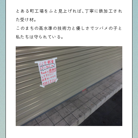
とある町工場をふと見上げれば、丁寧に鉄加工され
た受け材。
Shitamachi Chemistry
このまちの高水準の技術力と優しさでツバメの子と
下町の「あの人」×「あの人」の科学反応を楽しむ企
画です
私たちは守られている。
シタマチコウベについて
下町マップ
下町カレンダー
下町START UP
週刊下町日和
Stay Home
下町寫眞