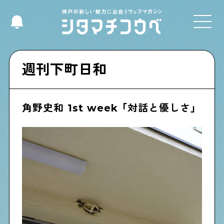
Select Language
▼
週刊下町日和
角野史和 1st week 「対話と優しさ」
Shitamachi NUDIE
下町の人たちのインタビュー記事です
今夜、下町で
下町の飲み歩き日記です
下町くらし不動産