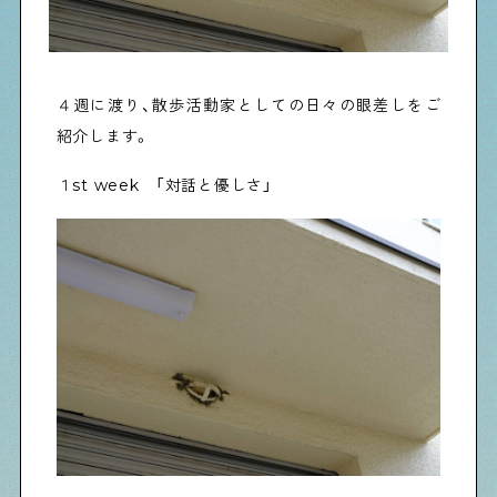
物件情報やリノベーション事例を紹介します
下町日記
４週に渡り、散歩活動家としての日々の眼差しをご
下町に暮らす人たちに日記を書いてもらいました
紹介します。
１st week 「対話と優しさ」
下町の店≒家
下町ならではの家みたいな店を紹介する記事です
ぶらり、下町
下町の特集記事です
下町コラム
下町の「あの人」が書く連載記事です