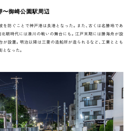
岬〜御崎公園駅周辺
波を防ぐことで神戸港は良港となった。また、古くは名勝地であ
南北朝時代には湊川の戦いの舞台にも。江戸末期には勝海舟が設
台が設置。明治以降は三菱の造船所が造られるなど、工業ととも
街となった。