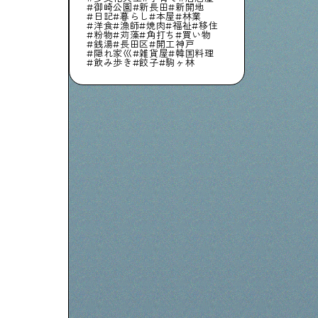
御崎公園
新長田
新開地
日記
暮らし
本屋
林業
洋食
漁師
焼肉
福祉
移住
粉物
苅藻
角打ち
買い物
銭湯
長田区
開工神戸
隠れ家巛
雑貨屋
韓国料理
飲み歩き
餃子
駒ヶ林