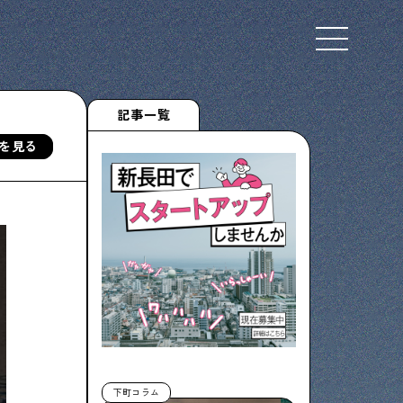
Select Language
▼
記事一覧
を見る
下町くらし不動産
物件情報やリノベーション事例を紹介します
ぶらり、下町
下町の特集記事です
下町コラム