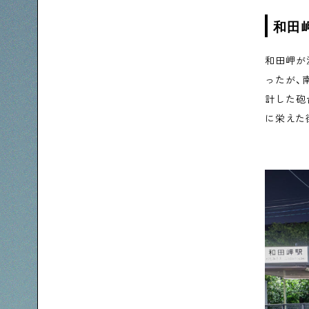
和田
和田岬が
ったが、
計した砲
に栄えた