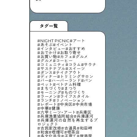
タグ一覧
NIGHT PICNIC
アート
あそぶ
イベント
インタビュー
おすすめ
おでかけ
お取り寄せ
お買い物
カフェ
グルメ
グルメ
コーヒー
コミュニティ
コラム
サウナ
サステナブル
スイーツ
ダンス
テイクアウト
ディナー
トリミングサロン
バー
ハーバーランド
パン
ペット
ベトナム料理
まちづくり
まつり
モーニング
ものづくり
ラーメン
ライフスタイル
ランチ
リノベーション
レポート
中央区
中央市場
中華
健康
六甲ミーツ・アート
兵庫区
兵庫漁業協同組合
兵庫運河
兵庫運河の自然を再生するプ
ロジェクト
古民家改修
古道具
和田岬
和食
喫煙可
喫茶店
多文化共生
子育て
居酒屋