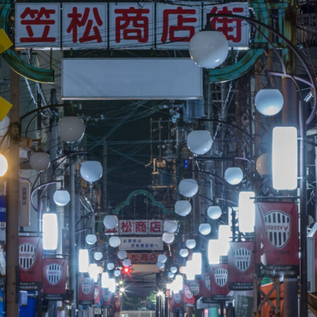
Shitamachi Chemistry
下町の「あの人」×「あの人」の科学反応を楽し
む企画です
TART UP
週刊下町日和
Stay Home
下町寫眞