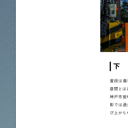
下
普段は廃
昼間とは
神戸市営
影では過
び上がら