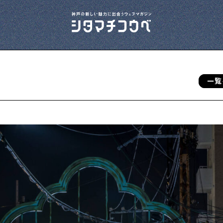
一覧
今夜、下町で
下町の飲み歩き日記です
下町の店≒家
下町ならではの家みたいな店を紹介する記事
です