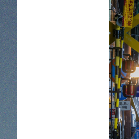
下町コラム
下町の「あの人」が書く連載記事です
シタマチコウベについて
下町マップ
下町カレンダー
下町S