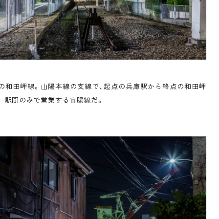
の和田岬線。山陽本線の支線で、起点の兵庫駅から終点の和田岬
一駅間のみで営業する盲腸線だ。