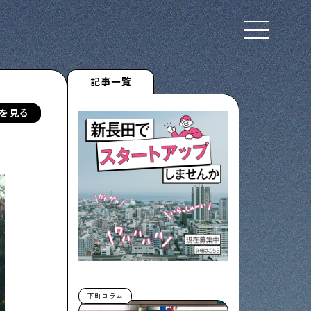
Select Language
▼
記事一覧
を見る
下町くらし不動産
物件情報やリノベーション事例を紹介します
ぶらり、下町
下町の特集記事です
下町コラム