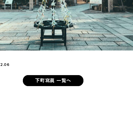
Shitamachi Chemistry
下町の「あの人」×「あの人」の科学反応を楽し
む企画です
TART UP
週刊下町日和
Stay Home
下町寫眞
2.06
下町寫眞 一覧へ