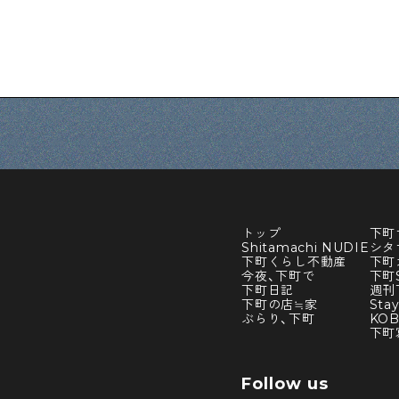
トップ
下町
Shitamachi NUDIE
シタ
下町くらし不動産
下町
今夜、下町で
下町S
下町日記
週刊
下町の店≒家
Sta
ぶらり、下町
KO
下町
Follow us