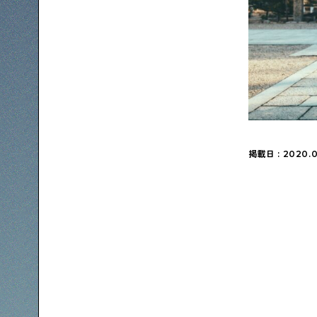
下町コラム
下町の「あの人」が書く連載記事です
シタマチコウベについて
下町マップ
下町カレンダー
下町S
掲載日 : 2020.0