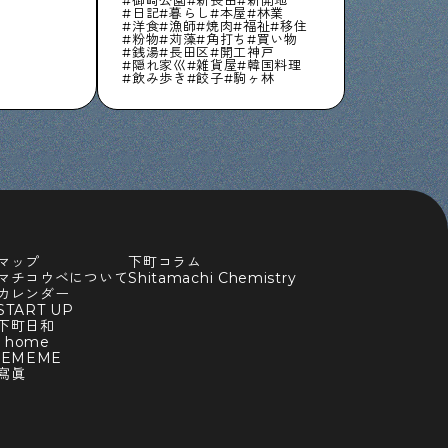
日記
暮らし
本屋
林業
洋食
漁師
焼肉
福祉
移住
粉物
苅藻
角打ち
買い物
銭湯
長田区
開工神戸
隠れ家巛
雑貨屋
韓国料理
飲み歩き
餃子
駒ヶ林
マップ
下町コラム
マチコウベについて
Shitamachi Chemistry
カレンダー
TART UP
下町日和
y home
BEMEME
寫眞