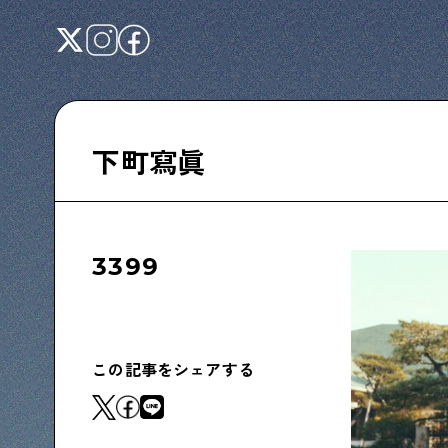
下町寫眞
Shitamachi NUDIE
下町の人たちのインタビュー記事です
3399
下町日記
下町に暮らす人たちに日記を書いてもらいま
この記事をシェアする
した