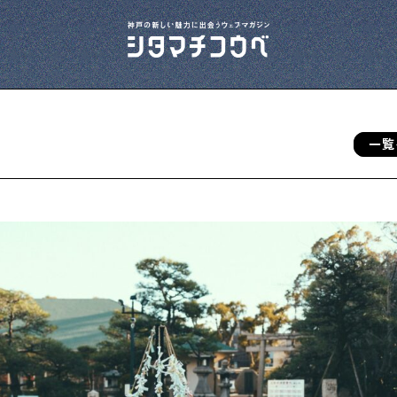
一覧
今夜、下町で
下町の飲み歩き日記です
下町の店≒家
下町ならではの家みたいな店を紹介する記事
です