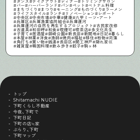
ダンス
テイクアウト
ディナー
トリミングサロン
バー
ハーバーランド
パン
ペット
ベトナム料理
まちづくり
まつり
モーニング
ものづくり
ラーメン
ライフスタイル
ランチ
リノベーション
レポート
中央区
中央市場
中華
健康
六甲ミーツ・アート
Shitamachi Chemistry
兵庫区
兵庫漁業協同組合
兵庫運河
兵庫運河の自然を再生するプロジェクト
古民家改修
下町の「あの人」×「あの人」の科学反応を楽しむ企
古道具
和田岬
和食
喫煙可
喫茶店
多文化共生
子育て
居酒屋
御崎公園
新長田
新開地
日記
暮らし
画です
本屋
林業
洋食
漁師
焼肉
福祉
移住
粉物
苅藻
角打ち
買い物
銭湯
長田区
開工神戸
隠れ家巛
雑貨屋
韓国料理
飲み歩き
餃子
駒ヶ林
シタマチコウベについて
下町マップ
下町カレンダー
下町START UP
週刊下町日和
Stay Home
下町寫眞
トップ
Shitamachi NUDIE
下町くらし不動産
今夜、下町で
下町日記
下町の店≒家
ぶらり、下町
下町マップ