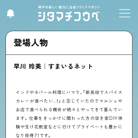
Select Language
▼
登場人物
早川 玲美｜すまいるネット
Shitamachi NUDIE
下町の人たちのインタビュー記事です
インドやネパール料理にハマり、「新長田でスパイス
今夜、下町で
カレーが食べたい…！」と念じていたのでマルシェや
下町の飲み歩き日記です
お店で食べられる機会が続々とやってきて喜んでい
ます。仕事をきっかけに関わった方の空き家DIY体
験や生け花教室などに行けてプライベートも豊かに
下町くらし不動産
なり役得？！です。