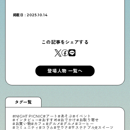
物件情報やリノベーション事例を紹介します
掲載日 : 2025.10.14
下町日記
下町に暮らす人たちに日記を書いてもらいました
この記事をシェアする
下町の店≒家
下町ならではの家みたいな店を紹介する記事です
登場人物 一覧へ
ぶらり、下町
下町の特集記事です
タグ一覧
NIGHT PICNIC
アート
あそぶ
イベント
下町コラム
インタビュー
おすすめ
おでかけ
お取り寄せ
お買い物
カフェ
グルメ
グルメ
コーヒー
コミュニティ
コラム
サウナ
サステナブル
スイーツ
下町の「あの人」が書く連載記事です