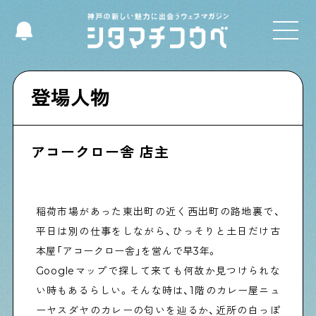
Select Language
▼
登場人物
アコークロー舎 店主
Shitamachi NUDIE
下町の人たちのインタビュー記事です
稲荷市場があった東出町の近く西出町の路地裏で、
今夜、下町で
平日は別の仕事をしながら、ひっそりと土日だけ古
下町の飲み歩き日記です
本屋「アコークロー舎」を営んで早3年。
Googleマップで探して来ても何故か見つけられな
い時もあるらしい。そんな時は、1階のカレー屋ニュ
下町くらし不動産
ーヤスダヤのカレーの匂いを辿るか、近所の白っぽ