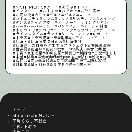
NIGHT PICNIC
アート
あそぶ
イベント
インタビュー
おすすめ
おでかけ
お取り寄せ
お買い物
カフェ
グルメ
グルメ
コーヒー
コミュニティ
コラム
サウナ
サステナブル
スイーツ
Shitamachi Chemistry
ダンス
テイクアウト
ディナー
トリミングサロン
バー
ハーバーランド
パン
ペット
ベトナム料理
下町の「あの人」×「あの人」の科学反応を楽しむ企
まちづくり
まつり
モーニング
ものづくり
ラーメン
画です
ライフスタイル
ランチ
リノベーション
レポート
中央区
中央市場
中華
健康
六甲ミーツ・アート
兵庫区
兵庫漁業協同組合
兵庫運河
兵庫運河の自然を再生するプロジェクト
古民家改修
古道具
和田岬
和食
喫煙可
喫茶店
多文化共生
シタマチコウベについて
子育て
居酒屋
御崎公園
新長田
新開地
日記
暮らし
本屋
林業
洋食
漁師
焼肉
福祉
移住
粉物
苅藻
下町マップ
角打ち
買い物
銭湯
長田区
開工神戸
隠れ家巛
下町カレンダー
雑貨屋
韓国料理
飲み歩き
餃子
駒ヶ林
下町START UP
週刊下町日和
Stay Home
下町寫眞
トップ
Shitamachi NUDIE
下町くらし不動産
今夜、下町で