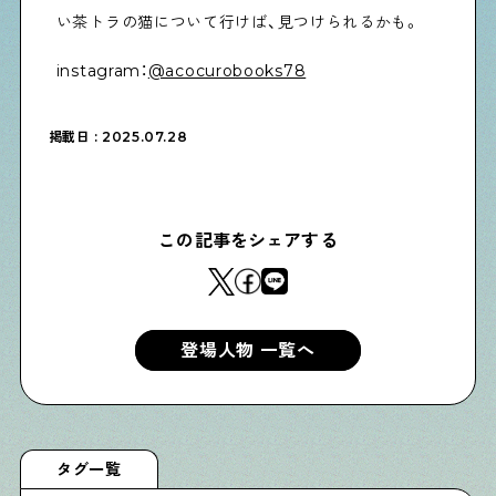
物件情報やリノベーション事例を紹介します
い茶トラの猫について行けば、見つけられるかも。
instagram：
@acocurobooks78
下町日記
下町に暮らす人たちに日記を書いてもらいました
掲載日 : 2025.07.28
下町の店≒家
この記事をシェアする
下町ならではの家みたいな店を紹介する記事です
ぶらり、下町
登場人物 一覧へ
下町の特集記事です
下町コラム
タグ一覧
下町の「あの人」が書く連載記事です