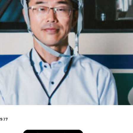
Shitamachi Chemistry
下町の「あの人」×「あの人」の科学反応を楽し
む企画です
TART UP
週刊下町日和
Stay Home
下町寫眞
9.17