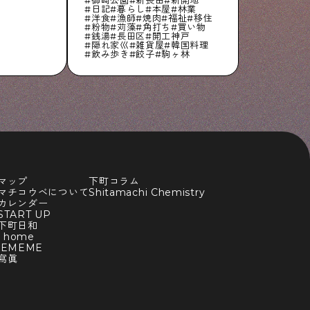
日記
暮らし
本屋
林業
洋食
漁師
焼肉
福祉
移住
粉物
苅藻
角打ち
買い物
銭湯
長田区
開工神戸
隠れ家巛
雑貨屋
韓国料理
飲み歩き
餃子
駒ヶ林
マップ
下町コラム
マチコウベについて
Shitamachi Chemistry
カレンダー
TART UP
下町日和
y home
BEMEME
寫眞