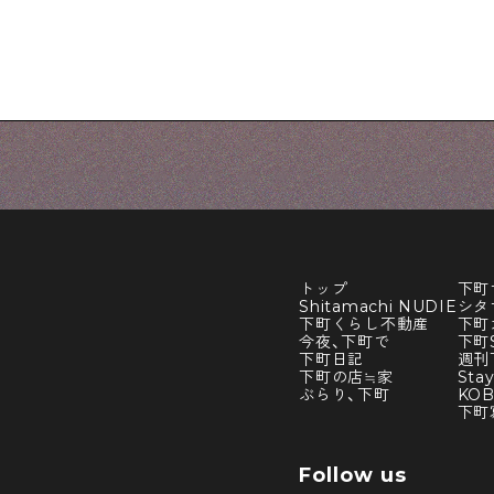
トップ
下町
Shitamachi NUDIE
シタ
下町くらし不動産
下町
今夜、下町で
下町S
下町日記
週刊
下町の店≒家
Sta
ぶらり、下町
KO
下町
Follow us