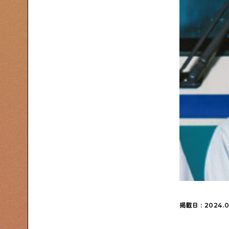
下町コラム
下町の「あの人」が書く連載記事です
シタマチコウベについて
下町マップ
下町カレンダー
下町S
掲載日 : 2024.0