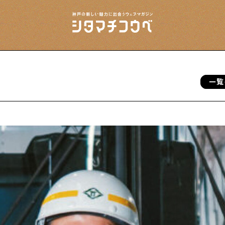
一覧
今夜、下町で
下町の飲み歩き日記です
下町の店≒家
下町ならではの家みたいな店を紹介する記事
です