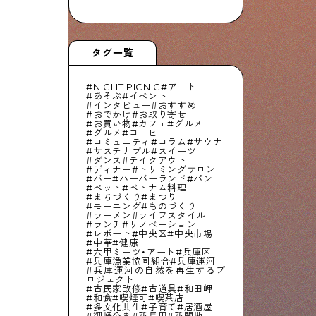
タグ一覧
NIGHT PICNIC
アート
あそぶ
イベント
インタビュー
おすすめ
おでかけ
お取り寄せ
お買い物
カフェ
グルメ
グルメ
コーヒー
コミュニティ
コラム
サウナ
サステナブル
スイーツ
ダンス
テイクアウト
ディナー
トリミングサロン
バー
ハーバーランド
パン
ペット
ベトナム料理
まちづくり
まつり
モーニング
ものづくり
ラーメン
ライフスタイル
ランチ
リノベーション
レポート
中央区
中央市場
中華
健康
六甲ミーツ・アート
兵庫区
兵庫漁業協同組合
兵庫運河
兵庫運河の自然を再生するプ
ロジェクト
古民家改修
古道具
和田岬
和食
喫煙可
喫茶店
多文化共生
子育て
居酒屋
御崎公園
新長田
新開地