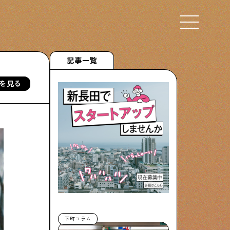
Select Language
▼
記事一覧
を見る
下町くらし不動産
物件情報やリノベーション事例を紹介します
ぶらり、下町
下町の特集記事です
下町コラム