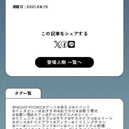
物件情報やリノベーション事例を紹介します
掲載日 : 2021.08.19
下町日記
この記事をシェアする
下町に暮らす人たちに日記を書いてもらいました
下町の店≒家
登場人物 一覧へ
下町ならではの家みたいな店を紹介する記事です
ぶらり、下町
タグ一覧
下町の特集記事です
NIGHT PICNIC
アート
あそぶ
イベント
インタビュー
おすすめ
おでかけ
お取り寄せ
お買い物
カフェ
グルメ
グルメ
コーヒー
コミュニティ
コラム
サウナ
サステナブル
スイーツ
下町コラム
ダンス
テイクアウト
ディナー
トリミングサロン
バー
ハーバーランド
パン
ペット
ベトナム料理
下町の「あの人」が書く連載記事です