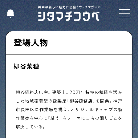
Select Language
▼
登場人物
柳谷菜穂
Shitamachi NUDIE
下町の人たちのインタビュー記事です
柳谷縫務店店主。建築士。2021年特技の裁縫を活か
今夜、下町で
した地域密着型の縫製屋「柳谷縫務店」を開業。神戸
下町の飲み歩き日記です
市長田区に作業場を構え、オリジナルキャップの製
作販売を中心に「縫う」をテーマにまちの困りごとを
解決している。
下町くらし不動産