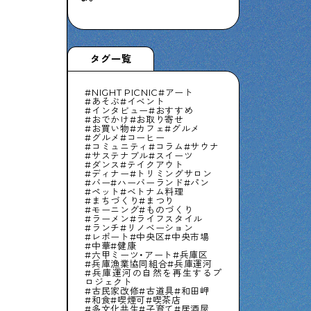
タグ一覧
NIGHT PICNIC
アート
あそぶ
イベント
インタビュー
おすすめ
おでかけ
お取り寄せ
お買い物
カフェ
グルメ
グルメ
コーヒー
コミュニティ
コラム
サウナ
サステナブル
スイーツ
ダンス
テイクアウト
ディナー
トリミングサロン
バー
ハーバーランド
パン
ペット
ベトナム料理
まちづくり
まつり
モーニング
ものづくり
ラーメン
ライフスタイル
ランチ
リノベーション
レポート
中央区
中央市場
中華
健康
六甲ミーツ・アート
兵庫区
兵庫漁業協同組合
兵庫運河
兵庫運河の自然を再生するプ
ロジェクト
古民家改修
古道具
和田岬
和食
喫煙可
喫茶店
多文化共生
子育て
居酒屋