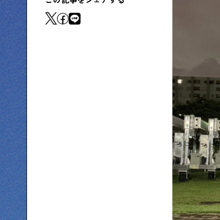
この記事をシェアする
下町コラム
下町の「あの人」が書く連載記事です
シタマチコウベについて
下町マップ
下町カレンダー
下町S