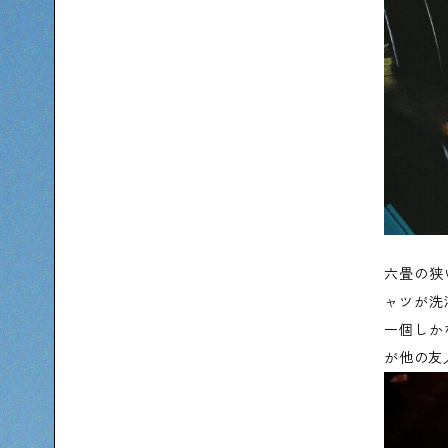
六畳の狭
ャツが洗
一個しか
が他の友