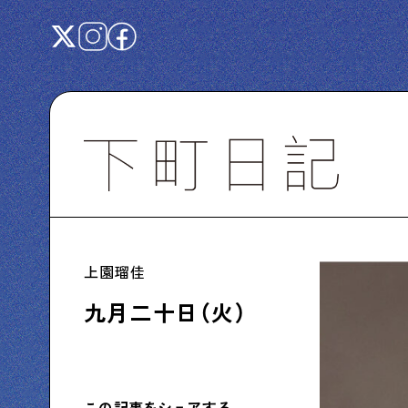
Shitamachi NUDIE
下町の人たちのインタビュー記事です
上園瑠佳
下町日記
九月二十日（火）
下町に暮らす人たちに日記を書いてもらいま
した