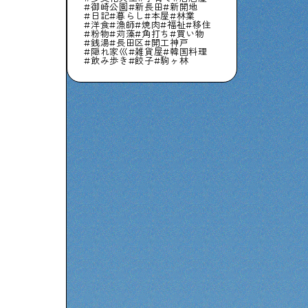
御崎公園
新長田
新開地
日記
暮らし
本屋
林業
洋食
漁師
焼肉
福祉
移住
粉物
苅藻
角打ち
買い物
銭湯
長田区
開工神戸
隠れ家巛
雑貨屋
韓国料理
飲み歩き
餃子
駒ヶ林