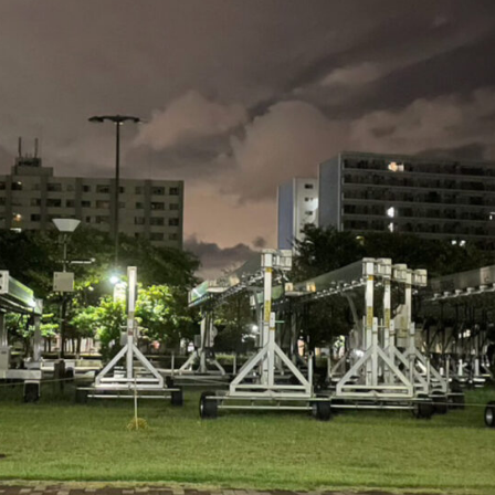
Shitamachi Chemistry
下町の「あの人」×「あの人」の科学反応を楽し
む企画です
TART UP
週刊下町日和
Stay Home
下町寫眞