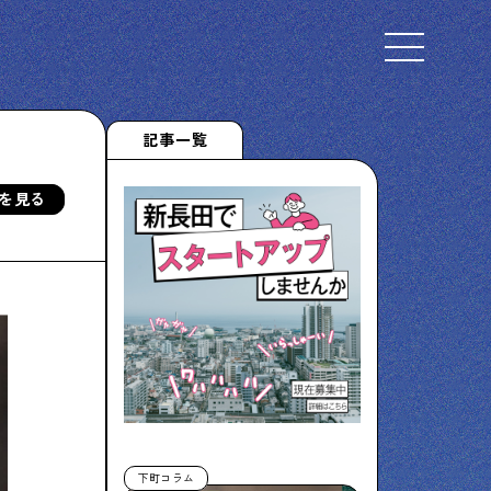
Select Language
▼
記事一覧
を見る
下町くらし不動産
物件情報やリノベーション事例を紹介します
ぶらり、下町
下町の特集記事です
下町コラム