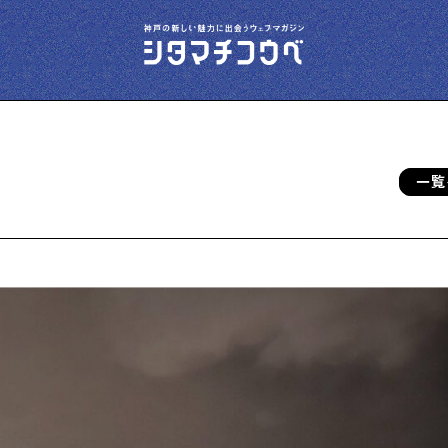
一覧
今夜、下町で
下町の飲み歩き日記です
下町の店≒家
下町ならではの家みたいな店を紹介する記事
です