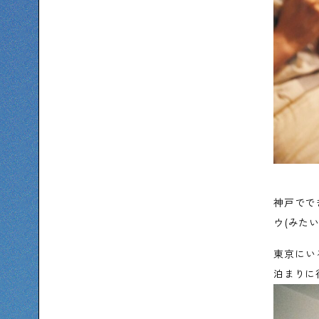
神戸でで
ウ(みた
東京にい
泊まりに