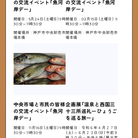
の交流イベント「魚河
の交流イベント「魚河
物件情報やリノベーション事例を紹介します
岸デー」
岸デー」
開催日 : 5月24日（土曜日）9時
開催日 : 02月15日（土曜日） 9
30分～11時30分
時30分～11時30分
下町日記
開催場所 : 神戸市中央卸売市
開催場所 : 神戸市中央卸売市
下町に暮らす人たちに日記を書いてもらいました
場本場
場本場
下町の店≒家
下町ならではの家みたいな店を紹介する記事です
ぶらり、下町
下町の特集記事です
中央市場と市民の皆様
企画展「温泉と西国三
の交流イベント「魚河
十三所巡礼ーひょうご
岸デー」
を巡る旅ー」
下町コラム
開催日 : 11月16日（土曜日）9時
開催日 : 令和６年４月２７日
30分～11時30分
（土）～６月２３日（日）午前９
下町の「あの人」が書く連載記事です
時３０分～午後６時（展示室