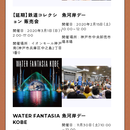
【延期】鉄道コレクシ
魚河岸デー
ョン 販売会
開催日 : 2020年2月15日（土）
10:00～12:00
開催日 : 2020年3月1日（日）1
2:00-17:00
開催場所 : 神戸市中央卸売市
場本場
開催場所 : イオンモール神戸
南（神戸市兵庫区中之島2丁目
1番1）
WATER FANTASIA 
魚河岸デー
KOBE
開催日 : 11月30日（土）10:00
～12:00