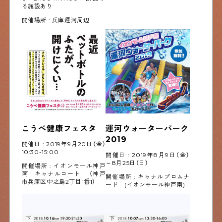
る施設あり
開催場所 : 兵庫運河周辺
こうべ健康フェスタ
運河ウォーターパーク
2019
開催日 : 2019年9月20日（金）
10:30-15:00
開催日 : 2019年8月9日（金）
～8月25日（日）
開催場所 : イオンモール神戸
南 キャナルコート （神戸
開催場所 : キャナルプロムナ
市兵庫区中之島2丁目1番1）
ード (イオンモール神戸南)