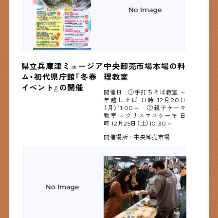
県立兵庫津ミュージア
中央卸売市場本場の料
ム・初代県庁館『冬春
理教室
イベント』の開催
開催日 : ①手打ちそば教室 ～
年越しそば 日時 12月20日
（月）11:00～ ②親子ケーキ
教室 ～クリスマスケーキ 日
時 12月25日（土）10:30～
開催場所 : 中央卸売市場