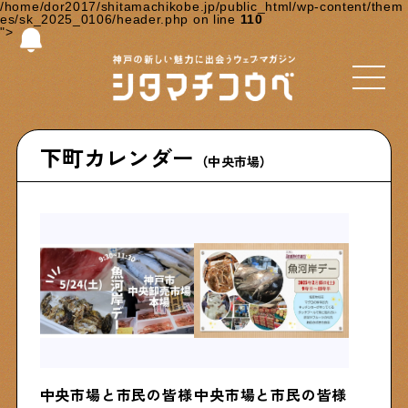
/home/dor2017/shitamachikobe.jp/public_html/wp-content/them
es/sk_2025_0106/header.php on line
110
">
Select Language
▼
下町カレンダー
（中央市場）
Shitamachi NUDIE
下町の人たちのインタビュー記事です
今夜、下町で
下町の飲み歩き日記です
下町くらし不動産
中央市場と市民の皆様
中央市場と市民の皆様