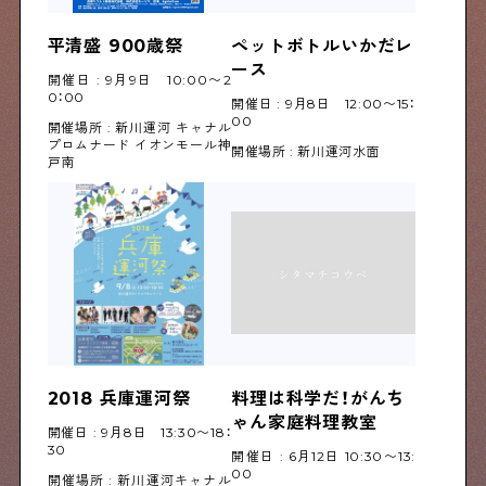
平清盛 900歳祭
ペットボトルいかだレ
ース
開催日 : 9月9日 10:00〜2
0：00
開催日 : 9月8日 12:00〜15：
00
開催場所 : 新川運河 キャナル
プロムナード イオンモール神
開催場所 : 新川運河水面
戸南
2018 兵庫運河祭
料理は科学だ！がんち
ゃん家庭料理教室
開催日 : 9月8日 13:30〜18：
30
開催日 : 6月12日 10:30〜13:
00
開催場所 : 新川運河キャナル