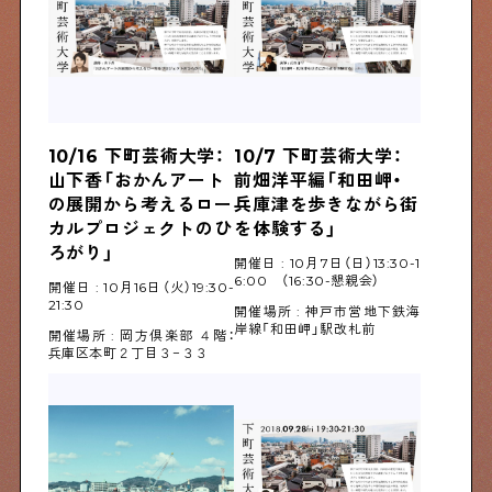
10/16 下町芸術大学：
10/7 下町芸術大学：
山下香「おかんアート
前畑洋平編「和田岬・
の展開から考えるロー
兵庫津を歩きながら街
カルプロジェクトのひ
を体験する」
ろがり」
開催日 : 10月7日（日）13:30-1
6:00 （16:30-懇親会）
開催日 : 10月16日（火）19:30-
21:30
開催場所 : 神戸市営地下鉄海
岸線「和田岬」駅改札前
開催場所 : 岡方倶楽部 ４階：
兵庫区本町２丁目３−３３