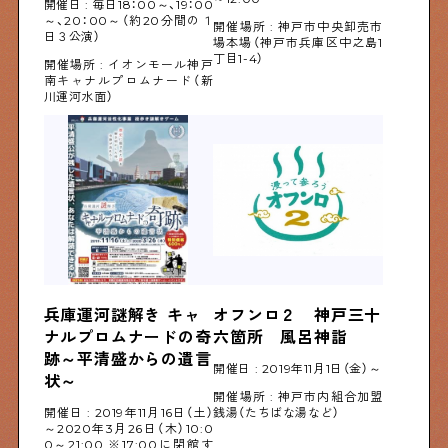
開催日 : 毎日18：00～、19：00
～、20：00～（約20分間の１
開催場所 : 神戸市中央卸売市
日３公演）
場本場（神戸市兵庫区中之島1
丁目1-4）
開催場所 : イオンモール神戸
南キャナルプロムナード（新
川運河水面）
兵庫運河謎解き キャ
オフンロ２　神戸三十
ナルプロムナードの奇
六箇所　風呂神詣
跡～平清盛からの遺言
開催日 : 2019年11月1日（金）～
状～
開催場所 : 神戸市内組合加盟
開催日 : 2019年11月16日（土）
銭湯（たちばな湯など）
～2020年3月26日（木）10:0
0～21:00 ※17:00に閉館す