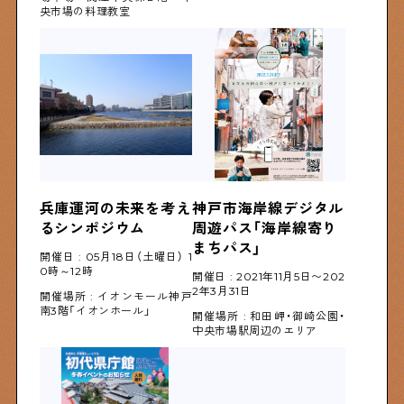
央市場の料理教室
兵庫運河の未来を考え
神戸市海岸線デジタル
るシンポジウム
周遊パス「海岸線寄り
まちパス」
開催日 : 05月18日（土曜日） 1
0時～12時
開催日 : 2021年11月5日〜202
2年3月31日
開催場所 : イオンモール神戸
南3階「イオンホール」
開催場所 : 和田岬・御崎公園・
中央市場駅周辺のエリア