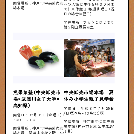
開催場所 : 神戸市中央卸売市
への入場は午後５時３０分ま
場本場
で） ※休館日 毎週月曜日（祝
日の場合は翌日）
Shitamachi Chemistry
開催場所 : ひょうごはじまり
館２階企画展示室
下町の「あの人」×「あの人」の科学反応を楽しむ企
画です
シタマチコウベについて
下町マップ
下町カレンダー
下町START UP
週刊下町日和
Stay Home
下町寫眞
魚果菜塾（中央卸売市
中央卸売市場本場　夏
場×武庫川女子大学×
休み小学生親子見学会
高知県）
開催日 : 令和６年７月29日
（日曜）7時～10時15分頃
開催日 : 07月05日（金曜日）1
1:00 - 12:00
開催場所 : 神戸市中央卸売市
場本場（神戸市兵庫区中之島1
開催場所 : 神戸市中央卸売市
丁目）
場本場 関連中央棟２階 中