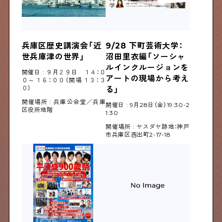
兵庫区歴史講演会「近
9/28 下町芸術大学：
世兵庫津の世界」
沼田里衣編「ソーシャ
ルインクルージョンを
開催日 : ９月２９日 １４：０
アートの現場から考え
０～１６：００（開場１３：３
０）
る」
開催場所 : 兵庫公会堂／兵庫
開催日 : 9月28日（金）19:30-2
区役所地階
1:30
開催場所 : ヤスダヤ跡地：神戸
市兵庫区西出町2-17-18