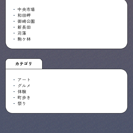
中央市場
和田岬
御崎公園
新長田
苅藻
駒ケ林
カテゴリ
アート
グルメ
体験
町歩き
祭り