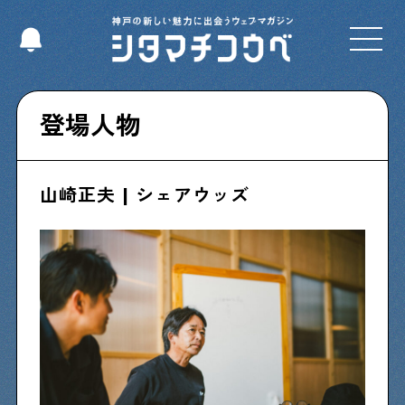
Select Language
▼
登場人物
山崎正夫 | シェアウッズ
Shitamachi NUDIE
下町の人たちのインタビュー記事です
今夜、下町で
下町の飲み歩き日記です
下町くらし不動産