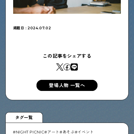
物件情報やリノベーション事例を紹介します
下町日記
掲載日 : 2024.07.02
下町に暮らす人たちに日記を書いてもらいました
この記事をシェアする
下町の店≒家
下町ならではの家みたいな店を紹介する記事です
登場人物 一覧へ
ぶらり、下町
下町の特集記事です
タグ一覧
下町コラム
NIGHT PICNIC
アート
あそぶ
イベント
下町の「あの人」が書く連載記事です