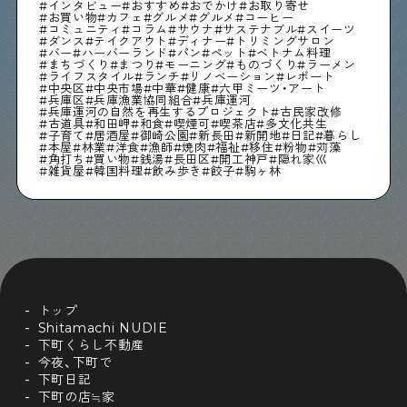
インタビュー
おすすめ
おでかけ
お取り寄せ
お買い物
カフェ
グルメ
グルメ
コーヒー
コミュニティ
コラム
サウナ
サステナブル
スイーツ
ダンス
テイクアウト
ディナー
トリミングサロン
バー
ハーバーランド
パン
ペット
ベトナム料理
Shitamachi Chemistry
まちづくり
まつり
モーニング
ものづくり
ラーメン
ライフスタイル
ランチ
リノベーション
レポート
下町の「あの人」×「あの人」の科学反応を楽しむ企
中央区
中央市場
中華
健康
六甲ミーツ・アート
画です
兵庫区
兵庫漁業協同組合
兵庫運河
兵庫運河の自然を再生するプロジェクト
古民家改修
古道具
和田岬
和食
喫煙可
喫茶店
多文化共生
子育て
居酒屋
御崎公園
新長田
新開地
日記
暮らし
本屋
林業
洋食
漁師
焼肉
福祉
移住
粉物
苅藻
角打ち
買い物
銭湯
長田区
開工神戸
隠れ家巛
シタマチコウベについて
雑貨屋
韓国料理
飲み歩き
餃子
駒ヶ林
下町マップ
下町カレンダー
下町START UP
週刊下町日和
Stay Home
下町寫眞
トップ
Shitamachi NUDIE
下町くらし不動産
今夜、下町で
下町日記
下町の店≒家