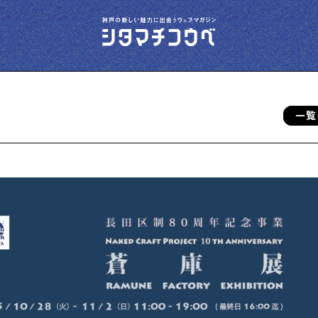
一覧
今夜、下町で
下町の飲み歩き日記です
下町の店≒家
下町ならではの家みたいな店を紹介する記事
です