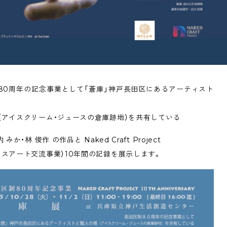
80周年の記念事業として「蒼庫」神戸長田区にあるアーティスト
（アイスクリーム・ジュースの倉庫跡地）を共有している
 みか・林 俊作 の作品と Naked Craft Project
ラスアート交流事業）10年間の記録を展示します。