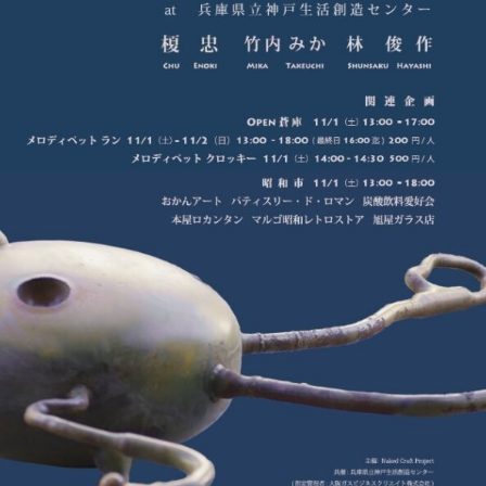
Shitamachi Chemistry
下町の「あの人」×「あの人」の科学反応を楽し
む企画です
TART UP
週刊下町日和
Stay Home
下町寫眞