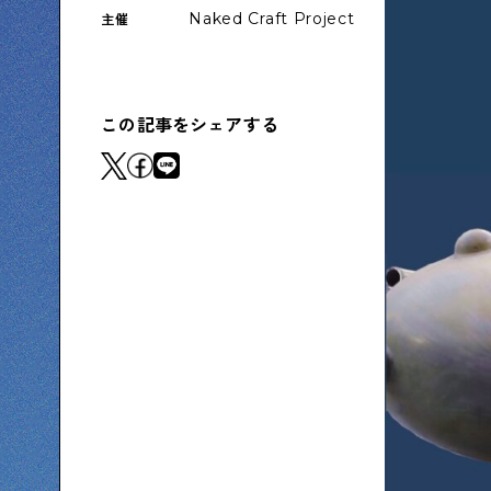
Naked Craft Project
主催
下町コラム
下町の「あの人」が書く連載記事です
この記事をシェアする
シタマチコウベについて
下町マップ
下町カレンダー
下町S