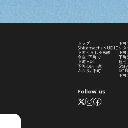
トップ
下町
Shitamachi NUDIE
シタ
下町くらし不動産
下町
今夜、下町で
下町S
下町日記
週刊
下町の店≒家
Sta
ぶらり、下町
KO
下町
Follow us