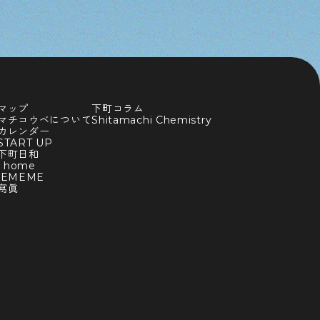
マップ
下町コラム
マチコウベについて
Shitamachi Chemistry
カレンダー
TART UP
下町日和
y home
BEMEME
寫眞