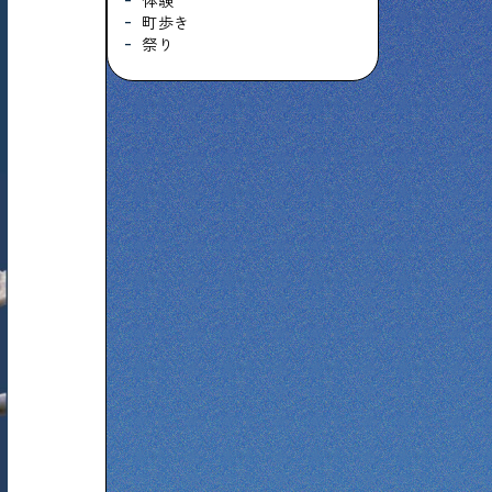
体験
町歩き
祭り