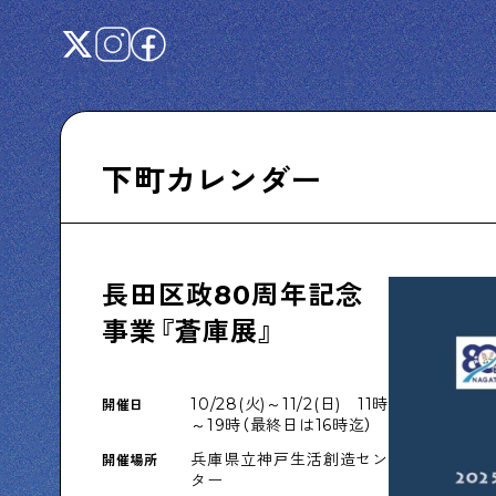
下町カレンダー
Shitamachi NUDIE
下町の人たちのインタビュー記事です
長田区政80周年記念
事業『蒼庫展』
下町日記
10/28(火)～11/2(日) 11時
開催日
下町に暮らす人たちに日記を書いてもらいま
～19時（最終日は16時迄）
した
兵庫県立神戸生活創造セン
開催場所
ター