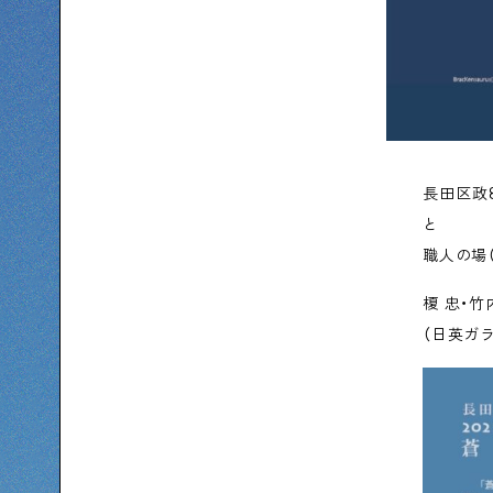
長田区政
と
職人の場
榎 忠・竹内
（日英ガ