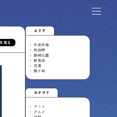
Select Language
▼
エリア
を見る
中央市場
和田岬
御崎公園
下町くらし不動産
新長田
物件情報やリノベーション事例を紹介します
苅藻
駒ケ林
ぶらり、下町
カテゴリ
下町の特集記事です
アート
グルメ