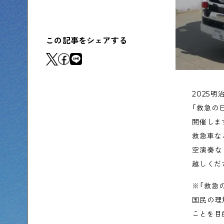
下町コラム
下町の「あの人」が書く連載記事です
この記事をシェアする
シタマチコウベについて
下町マップ
下町カレンダー
下町S
2025
「救急の
開催しま
救急車な
空演奏な
越しくだ
※「救急
国民の理
ことを目