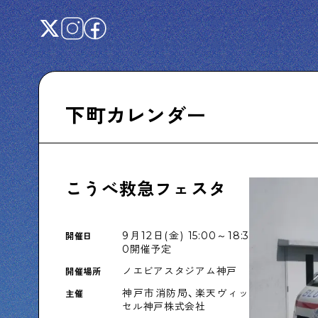
下町カレンダー
Shitamachi NUDIE
下町の人たちのインタビュー記事です
こうべ救急フェスタ
9月12日(金) 15:00～18:3
開催日
下町日記
0開催予定
下町に暮らす人たちに日記を書いてもらいま
ノエビアスタジアム神戸
開催場所
した
神戸市消防局、楽天ヴィッ
主催
セル神戸株式会社