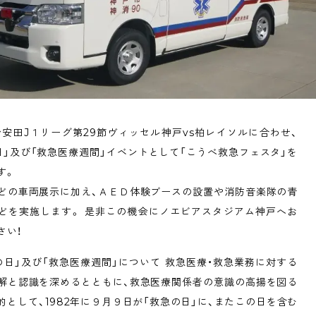
Shitamachi Chemistry
下町の「あの人」×「あの人」の科学反応を楽し
む企画です
TART UP
週刊下町日和
Stay Home
下町寫眞
明治安田J１リーグ第29節ヴィッセル神戸vs柏レイソルに合わせ、
日」及び「救急医療週間」イベントとして「こうべ救急フェスタ」を
す。
どの車両展示に加え、ＡＥＤ体験ブースの設置や消防音楽隊の青
どを実施します。 是非この機会にノエビアスタジアム神戸へお
さい！
の日」及び「救急医療週間」について 救急医療・救急業務に対する
解と認識を深めるとともに、救急医療関係者の意識の高揚を図る
的として、1982年に９月９日が「救急の日」に、またこの日を含む