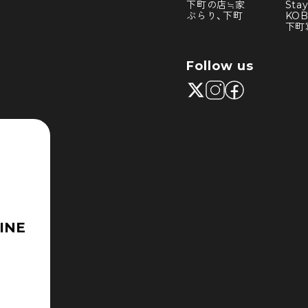
下町の店≒家
Sta
ぶらり、下町
KO
下町
Follow us
INE