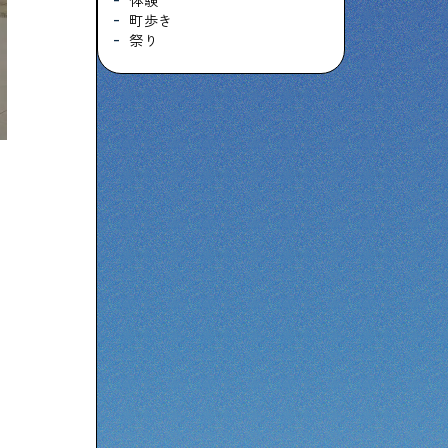
体験
町歩き
祭り