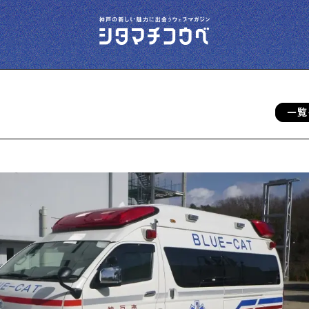
一覧
今夜、下町で
下町の飲み歩き日記です
下町の店≒家
下町ならではの家みたいな店を紹介する記事
です