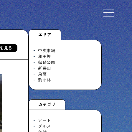
Select Language
▼
エリア
を見る
中央市場
和田岬
御崎公園
下町くらし不動産
新長田
物件情報やリノベーション事例を紹介します
苅藻
駒ケ林
ぶらり、下町
カテゴリ
下町の特集記事です
アート
グルメ