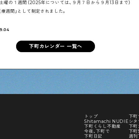
土曜の１週間（2025年については、９月７日から９月13日まで）
医療週間」として制定されました。
9.04
下町カレンダー 一覧へ
トップ
下町
Shitamachi NUDIE
シタ
下町くらし不動産
下町
今夜、下町で
下町S
下町日記
週刊