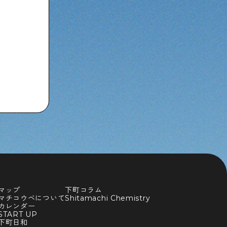
マップ
下町コラム
マチコウベについて
Shitamachi Chemistry
カレンダー
TART UP
下町日和