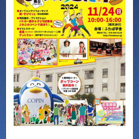
物件情報やリノベーション事例を紹介します
下町日記
下町に暮らす人たちに日記を書いてもらいました
下町の店≒家
下町ならではの家みたいな店を紹介する記事です
ぶらり、下町
下町の特集記事です
下町コラム
下町の「あの人」が書く連載記事です