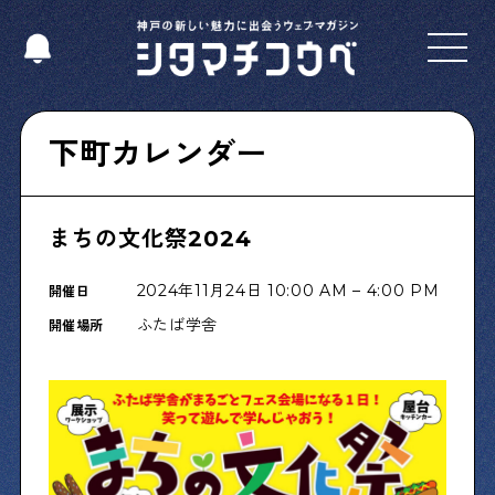
Select Language
▼
下町カレンダー
まちの文化祭2024
Shitamachi NUDIE
下町の人たちのインタビュー記事です
2024年11月24日 10:00 AM – 4:00 PM
開催日
ふたば学舎
開催場所
今夜、下町で
下町の飲み歩き日記です
下町くらし不動産