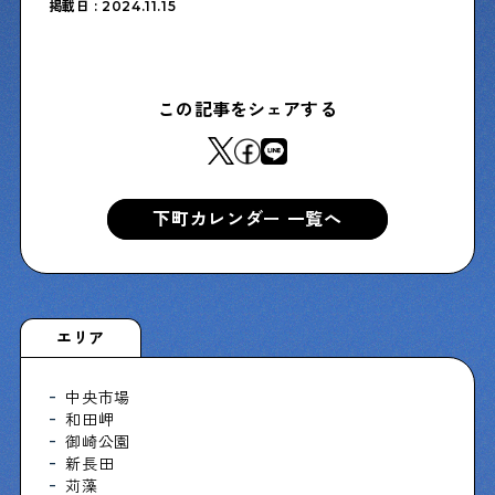
掲載日 : 2024.11.15
Shitamachi Chemistry
下町の「あの人」×「あの人」の科学反応を楽しむ企
この記事をシェアする
画です
シタマチコウベについて
下町マップ
下町カレンダー 一覧へ
下町カレンダー
下町START UP
週刊下町日和
Stay Home
下町寫眞
エリア
中央市場
和田岬
御崎公園
新長田
苅藻