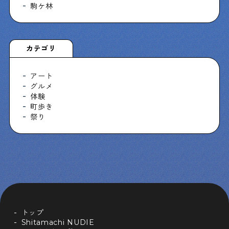
駒ケ林
カテゴリ
アート
グルメ
体験
町歩き
祭り
トップ
Shitamachi NUDIE