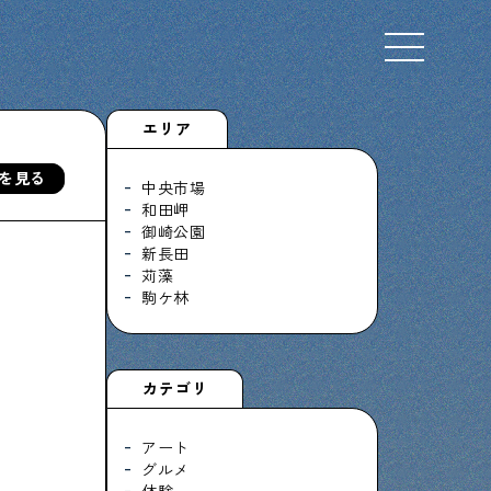
Select Language
▼
エリア
を見る
中央市場
和田岬
御崎公園
下町くらし不動産
新長田
物件情報やリノベーション事例を紹介します
苅藻
駒ケ林
ぶらり、下町
カテゴリ
下町の特集記事です
アート
グルメ