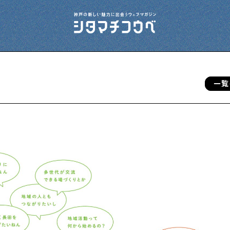
一覧
今夜、下町で
下町の飲み歩き日記です
下町の店≒家
下町ならではの家みたいな店を紹介する記事
です