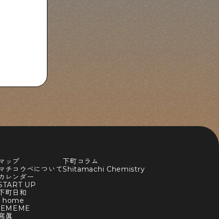
マップ
下町コラム
マチコウベについて
Shitamachi Chemistry
カレンダー
TART UP
下町日和
y home
BEMEME
寫眞