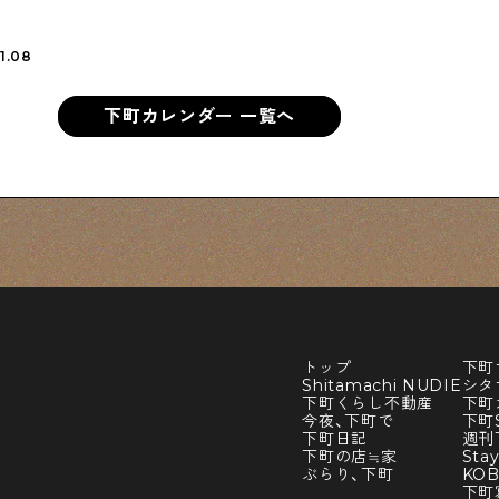
1.08
下町カレンダー 一覧へ
トップ
下町
Shitamachi NUDIE
シタ
下町くらし不動産
下町
今夜、下町で
下町S
下町日記
週刊
下町の店≒家
Sta
ぶらり、下町
KO
下町