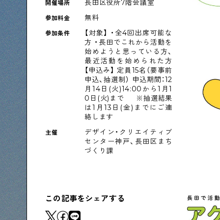
長田区役所7階会議室
開催場所
下町コラム
無料
参加料金
下町の「あの人」が書く連載記事です
【対象】 ・全4回出席可能な
参加条件
方 ・長田でこれから活動を
始めようと思っている方、
最近活動を始められた方
【申込み】 定員15名（要事前
申込、抽選制） 申込期間：12
シタマチコウベについて
下町マップ
下町カレンダー
下町S
月14日(火)14:00から1月1
0日(火)まで ※抽選結果
は1月13日(金)までにご連
絡します
デザイン・クリエイティブ
主催
センター神戸、長田区まち
づくり課
この記事をシェアする