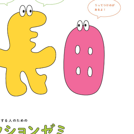
Shitamachi Chemistry
下町の「あの人」×「あの人」の科学反応を楽し
む企画です
TART UP
週刊下町日和
Stay Home
下町寫眞