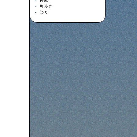
体験
町歩き
祭り