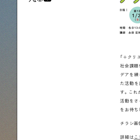
「＋クリ
社会課題
デアを練
た活動を
す。これ
活動をさ
をお待ち
チラシ画
詳細は
こ