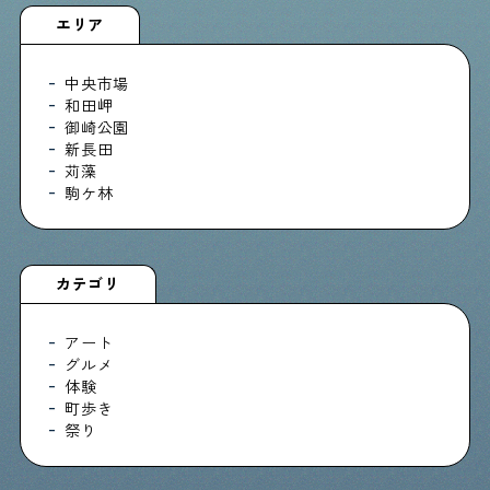
エリア
中央市場
和田岬
御崎公園
新長田
苅藻
駒ケ林
カテゴリ
アート
グルメ
体験
町歩き
祭り