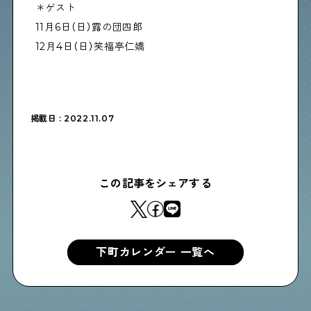
＊ゲスト
11月6日（日）露の団四郎
Shitamachi Chemistry
12月4日（日）笑福亭仁嬌
下町の「あの人」×「あの人」の科学反応を楽しむ企
画です
掲載日 : 2022.11.07
シタマチコウベについて
下町マップ
下町カレンダー
下町START UP
週刊下町日和
Stay Home
この記事をシェアする
下町寫眞
下町カレンダー 一覧へ