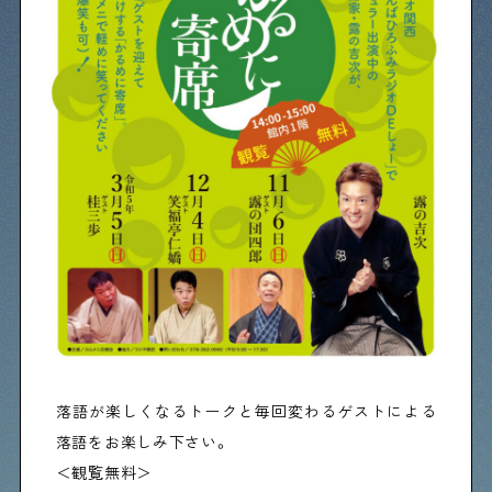
物件情報やリノベーション事例を紹介します
下町日記
下町に暮らす人たちに日記を書いてもらいました
下町の店≒家
下町ならではの家みたいな店を紹介する記事です
ぶらり、下町
下町の特集記事です
落語が楽しくなるトークと毎回変わるゲストによる
落語をお楽しみ下さい。
下町コラム
＜観覧無料＞
下町の「あの人」が書く連載記事です