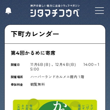
Select Language
▼
下町カレンダー
第4回かるめに寄席
Shitamachi NUDIE
下町の人たちのインタビュー記事です
11月6日(日) 、 12月4日(日) 14:00～1
開催日
5：00
ハーバーランドカルメニ館内１階
開催場所
今夜、下町で
観覧無料
参加料金
下町の飲み歩き日記です
下町くらし不動産