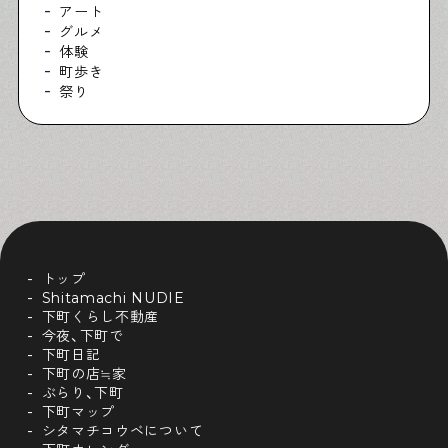
アート
グルメ
体験
町歩き
祭り
トップ
Shitamachi NUDIE
下町くらし不動産
今夜、下町で
下町日記
下町の店≒家
ぶらり、下町
下町マップ
シタマチコウベについて