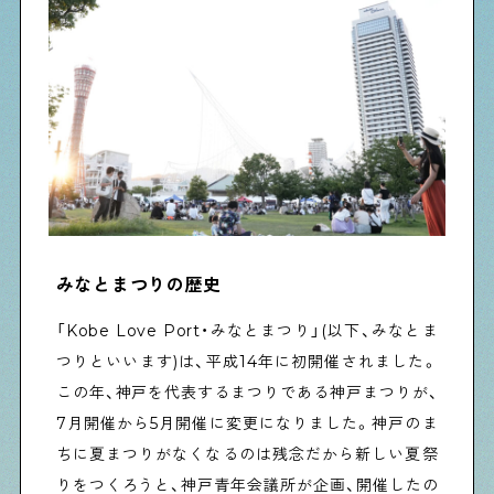
物件情報やリノベーション事例を紹介します
下町日記
下町に暮らす人たちに日記を書いてもらいました
下町の店≒家
下町ならではの家みたいな店を紹介する記事です
みなとまつりの歴史
「Kobe Love Port・みなとまつり」(以下、みなとま
ぶらり、下町
つりといいます)は、平成14年に初開催されました。
下町の特集記事です
この年、神戸を代表するまつりである神戸まつりが、
7月開催から5月開催に変更になりました。神戸のま
ちに夏まつりがなくなるのは残念だから新しい夏祭
下町コラム
りをつくろうと、神戸青年会議所が企画、開催したの
下町の「あの人」が書く連載記事です