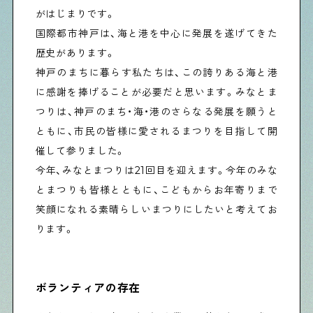
がはじまりです。
国際都市神戸は、海と港を中心に発展を遂げてきた
Shitamachi Chemistry
歴史があります。
下町の「あの人」×「あの人」の科学反応を楽しむ企
神戸のまちに暮らす私たちは、この誇りある海と港
画です
に感謝を捧げることが必要だと思います。みなとま
つりは、神戸のまち・海・港のさらなる発展を願うと
シタマチコウベについて
ともに、市民の皆様に愛されるまつりを目指して開
下町マップ
下町カレンダー
催して参りました。
下町START UP
今年、みなとまつりは21回目を迎えます。今年のみな
週刊下町日和
Stay Home
とまつりも皆様とともに、こどもからお年寄りまで
下町寫眞
笑顔になれる素晴らしいまつりにしたいと考えてお
ります。
ボランティアの存在