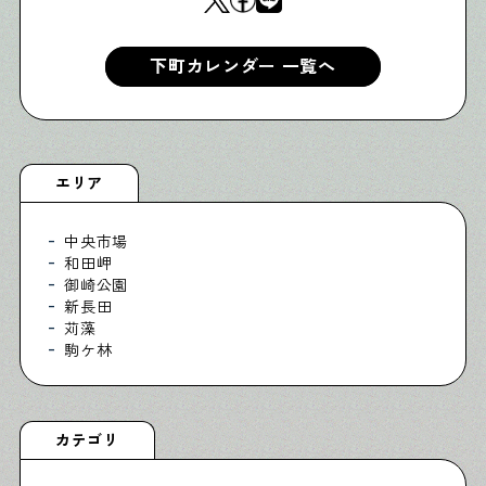
下町カレンダー 一覧へ
エリア
中央市場
和田岬
御崎公園
新長田
苅藻
駒ケ林
カテゴリ