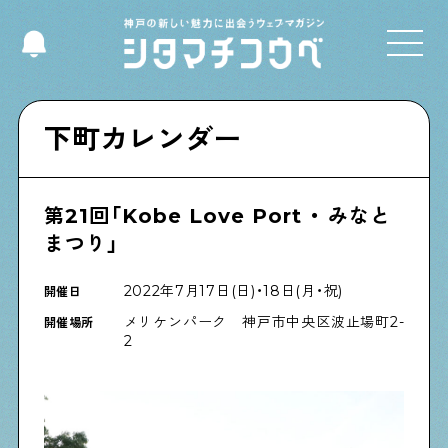
Select Language
▼
下町カレンダー
第21回「Kobe Love Port ・ みなと
Shitamachi NUDIE
まつり」
下町の人たちのインタビュー記事です
2022年7月17日(日)・18日(月・祝)
開催日
メリケンパーク 神戸市中央区波止場町2-
今夜、下町で
開催場所
2
下町の飲み歩き日記です
下町くらし不動産