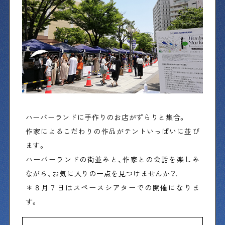
物件情報やリノベーション事例を紹介します
下町日記
下町に暮らす人たちに日記を書いてもらいました
下町の店≒家
下町ならではの家みたいな店を紹介する記事です
ハーバーランドに手作りのお店がずらりと集合。
作家によるこだわりの作品がテントいっぱいに並び
ます。
ぶらり、下町
ハーバーランドの街並みと、作家との会話を楽しみ
下町の特集記事です
ながら、お気に入りの一点を見つけませんか？.
＊８月７日はスペースシアターでの開催になりま
す。
下町コラム
下町の「あの人」が書く連載記事です