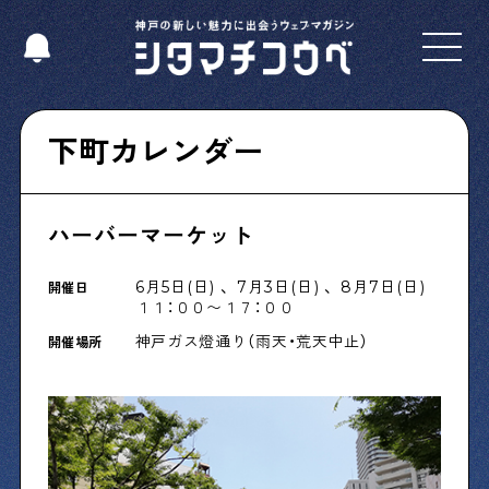
Select Language
▼
下町カレンダー
ハーバーマーケット
Shitamachi NUDIE
下町の人たちのインタビュー記事です
6月5日(日) 、 7月3日(日) 、 8月7日(日)
開催日
１１：００〜１７：００
神戸ガス燈通り（雨天・荒天中止）
開催場所
今夜、下町で
下町の飲み歩き日記です
下町くらし不動産