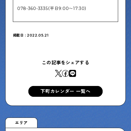
078-360-3335（平日9:00〜17:30）
Shitamachi Chemistry
下町の「あの人」×「あの人」の科学反応を楽しむ企
画です
掲載日 : 2022.05.21
シタマチコウベについて
下町マップ
下町カレンダー
この記事をシェアする
下町START UP
週刊下町日和
Stay Home
下町寫眞
下町カレンダー 一覧へ
エリア