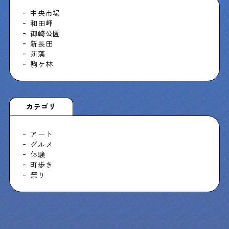
中央市場
和田岬
御崎公園
新長田
苅藻
駒ケ林
カテゴリ
アート
グルメ
体験
町歩き
祭り