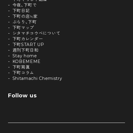
今夜、下町で
下町日記
下町の店≒家
ぶらり、下町
下町マップ
シタマチコウベについて
下町カレンダー
下町START UP
週刊下町日和
Stay home
KOBEMEME
下町寫眞
下町コラム
Shitamachi Chemistry
Follow us