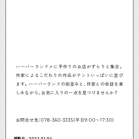
物件情報やリノベーション事例を紹介します
下町日記
下町に暮らす人たちに日記を書いてもらいました
下町の店≒家
ハーバーランドメに手作りのお店がずらりと集合。
下町ならではの家みたいな店を紹介する記事です
作家によるこだわりの作品がテントいっぱいに並び
ます。ハーバーランドの街並みと、作家との会話を楽
しみながら、お気に入りの一点を見つけませんか？
ぶらり、下町
下町の特集記事です
お問合せ先：078-360-3335（平日9:00〜17:30）
下町コラム
下町の「あの人」が書く連載記事です
掲載日 : 2022.01.04