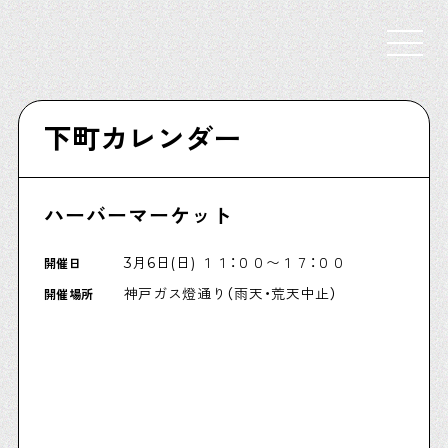
Select Language
▼
下町カレンダー
ハーバーマーケット
Shitamachi NUDIE
下町の人たちのインタビュー記事です
3月6日(日) １１：００〜１７：００
開催日
神戸ガス燈通り（雨天・荒天中止）
開催場所
今夜、下町で
下町の飲み歩き日記です
下町くらし不動産