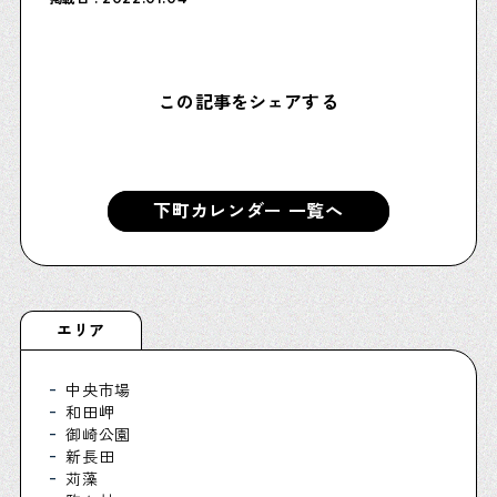
Shitamachi Chemistry
この記事をシェアする
下町の「あの人」×「あの人」の科学反応を楽しむ企
画です
シタマチコウベについて
下町カレンダー 一覧へ
下町マップ
下町カレンダー
下町START UP
週刊下町日和
Stay Home
下町寫眞
エリア
中央市場
和田岬
御崎公園
新長田
苅藻