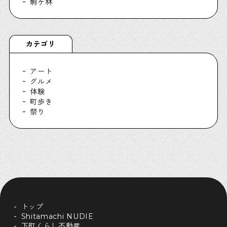
駒ケ林
カテゴリ
アート
グルメ
体験
町歩き
祭り
トップ
Shitamachi NUDIE
下町くらし不動産