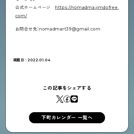
公式ホームページ
https://nomadma.jimdofree.
com/
Shitamachi Chemistry
下町の「あの人」×「あの人」の科学反応を楽しむ企
お問合せ先：nomadmart39@gmail.com
画です
シタマチコウベについて
下町マップ
掲載日 : 2022.01.04
下町カレンダー
下町START UP
週刊下町日和
Stay Home
下町寫眞
この記事をシェアする
下町カレンダー 一覧へ