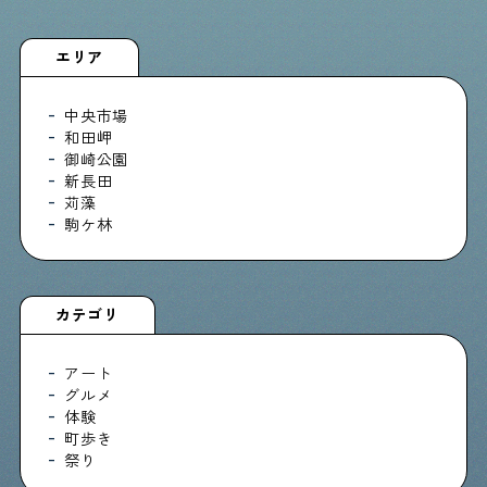
エリア
中央市場
和田岬
御崎公園
新長田
苅藻
駒ケ林
カテゴリ
アート
グルメ
体験
町歩き
祭り