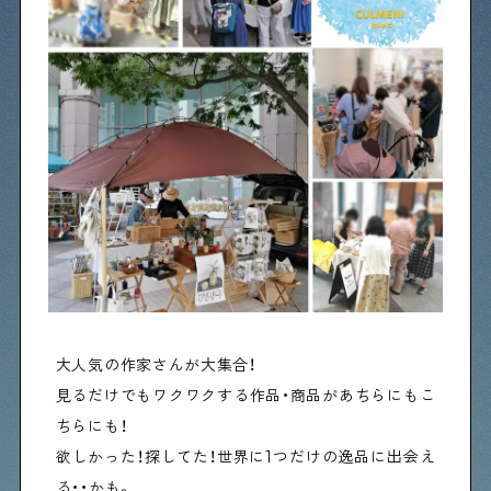
物件情報やリノベーション事例を紹介します
下町日記
下町に暮らす人たちに日記を書いてもらいました
下町の店≒家
下町ならではの家みたいな店を紹介する記事です
ぶらり、下町
大人気の作家さんが大集合！
下町の特集記事です
見るだけでもワクワクする作品・商品があちらにもこ
ちらにも！
下町コラム
欲しかった！探してた！世界に1つだけの逸品に出会え
下町の「あの人」が書く連載記事です
る・・かも。