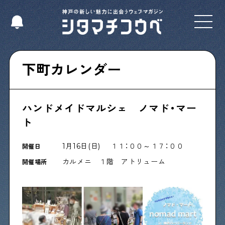
Select Language
▼
下町カレンダー
ハンドメイドマルシェ ノマド・マー
Shitamachi NUDIE
ト
下町の人たちのインタビュー記事です
1月16日(日) １１：００～１７：００
開催日
カルメニ １階 アトリューム
今夜、下町で
開催場所
下町の飲み歩き日記です
下町くらし不動産