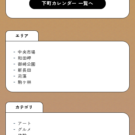
下町カレンダー 一覧へ
エリア
中央市場
和田岬
御崎公園
新長田
苅藻
駒ケ林
カテゴリ
アート
グルメ