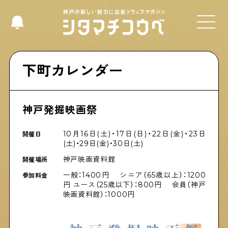
Select Language
▼
下町カレンダー
神戸発掘映画祭
Shitamachi NUDIE
下町の人たちのインタビュー記事です
10月16日(土)・17日(日)・22日(金)・23日
開催日
(土)・29日(金)・30日(土)
神戸映画資料館
開催場所
今夜、下町で
一般：1400円 シニア（65歳以上）：1200
参加料金
下町の飲み歩き日記です
円 ユース（25歳以下）：800円 会員（神戸
映画資料館）：1000円
下町くらし不動産