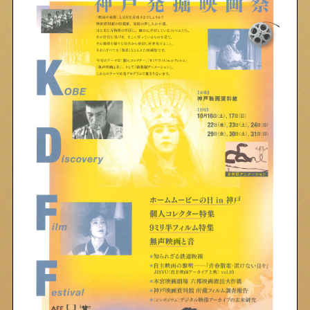
物件情報やリノベーション事例を紹介します
下町日記
下町に暮らす人たちに日記を書いてもらいました
下町の店≒家
下町ならではの家みたいな店を紹介する記事です
ぶらり、下町
下町の特集記事です
下町コラム
下町の「あの人」が書く連載記事です