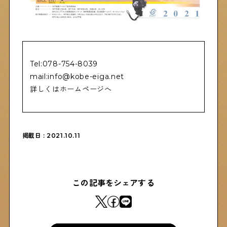
Shitamachi Chemistry
下町の「あの人」×「あの人」の科学反応を楽しむ企
画です
Tel:078-754-8039
mail:info@kobe-eiga.net
詳しくはホームページへ
シタマチコウベについて
下町マップ
下町カレンダー
下町START UP
週刊下町日和
Stay Home
掲載日 : 2021.10.11
下町寫眞
この記事をシェアする