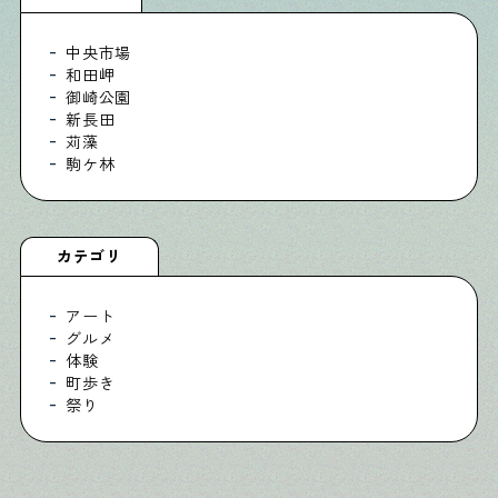
中央市場
Shitamachi Chemistry
和田岬
御崎公園
下町の「あの人」×「あの人」の科学反応を楽しむ企
新長田
画です
苅藻
駒ケ林
シタマチコウベについて
下町マップ
下町カレンダー
下町START UP
カテゴリ
週刊下町日和
Stay Home
下町寫眞
アート
グルメ
体験
町歩き
祭り