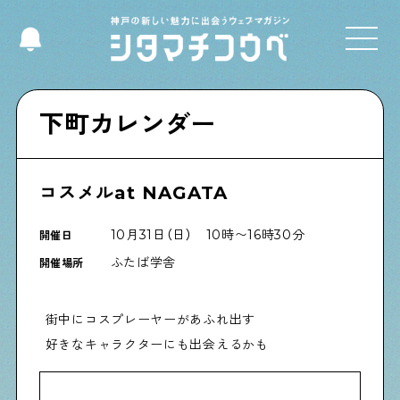
Select Language
▼
下町カレンダー
コスメルat NAGATA
Shitamachi NUDIE
下町の人たちのインタビュー記事です
10月31日（日） 10時〜16時30分
開催日
ふたば学舎
開催場所
今夜、下町で
下町の飲み歩き日記です
街中にコスプレーヤーがあふれ出す
好きなキャラクターにも出会えるかも
下町くらし不動産