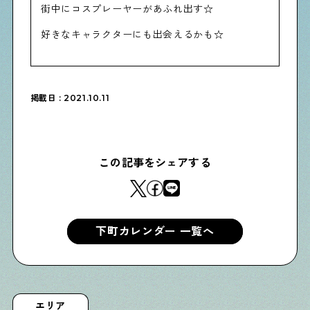
物件情報やリノベーション事例を紹介します
街中にコスプレーヤーがあふれ出す☆
好きなキャラクターにも出会えるかも☆
下町日記
下町に暮らす人たちに日記を書いてもらいました
掲載日 : 2021.10.11
下町の店≒家
下町ならではの家みたいな店を紹介する記事です
この記事をシェアする
ぶらり、下町
下町カレンダー 一覧へ
下町の特集記事です
下町コラム
エリア
下町の「あの人」が書く連載記事です