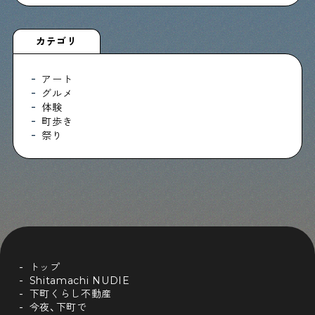
カテゴリ
Shitamachi Chemistry
下町の「あの人」×「あの人」の科学反応を楽しむ企
画です
アート
グルメ
体験
町歩き
シタマチコウベについて
祭り
下町マップ
下町カレンダー
下町START UP
週刊下町日和
Stay Home
下町寫眞
トップ
Shitamachi NUDIE
下町くらし不動産
今夜、下町で