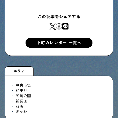
物件情報やリノベーション事例を紹介します
この記事をシェアする
下町日記
下町に暮らす人たちに日記を書いてもらいました
下町カレンダー 一覧へ
下町の店≒家
下町ならではの家みたいな店を紹介する記事です
エリア
ぶらり、下町
中央市場
下町の特集記事です
和田岬
御崎公園
新長田
苅藻
下町コラム
駒ケ林
下町の「あの人」が書く連載記事です