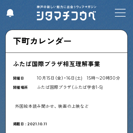
Select Language
▼
下町カレンダー
ふたば国際プラザ相互理解事業
Shitamachi NUDIE
下町の人たちのインタビュー記事です
10月15日（金）・16日(土) 15時〜20時30分
開催日
ふたば国際プラザ（ふたば学舎1-5)
開催場所
今夜、下町で
下町の飲み歩き日記です
外国絵本読み聞かせ、 映画の上映など
掲載日 : 2021.10.11
下町くらし不動産