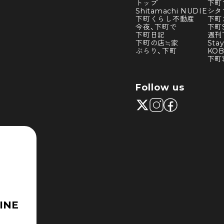
トップ
下町
Shitamachi NUDIE
シタ
下町くらし不動産
下町
今夜、下町で
下町S
下町日記
週刊
下町の店≒家
Sta
ぶらり、下町
KO
下町
Follow us
INE