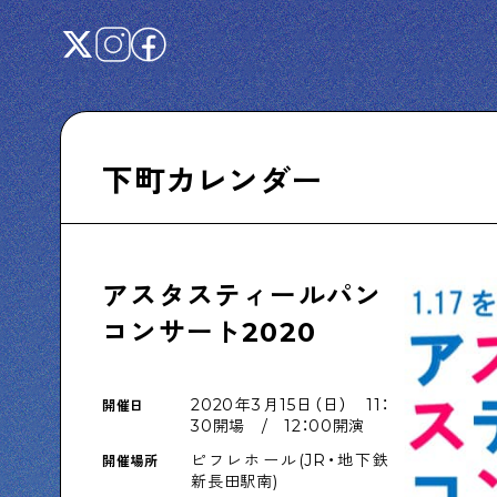
下町カレンダー
Shitamachi NUDIE
下町の人たちのインタビュー記事です
アスタスティールパン
コンサート2020
下町日記
2020年3月15日（日） 11：
開催日
下町に暮らす人たちに日記を書いてもらいま
30開場 / 12：00開演
した
ピフレホール(JR・地下鉄
開催場所
新長田駅南)