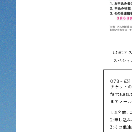
出演：アス
スペシャ
078－63
チケットの
fanta.as
までメール
1:お名前
2:申し込
3:その他