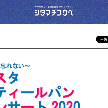
一覧
今夜、下町で
下町の飲み歩き日記です
下町の店≒家
下町ならではの家みたいな店を紹介する記事
です