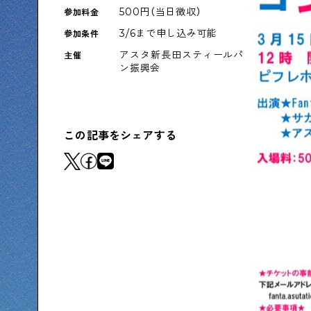
500円（当日徴収）
参加料金
下町コラム
3/6まで申し込み可能
参加条件
下町の「あの人」が書く連載記事です
アスタ新長田スティールパ
主催
ン振興会
シタマチコウベについて
下町マップ
下町カレンダー
下町S
この記事をシェアする