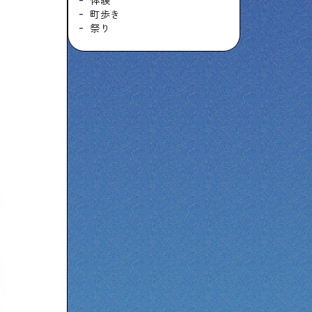
体験
町歩き
祭り