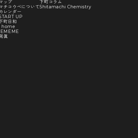
マップ
下町コラム
マチコウベについて
Shitamachi Chemistry
カレンダー
TART UP
下町日和
y home
BEMEME
寫眞