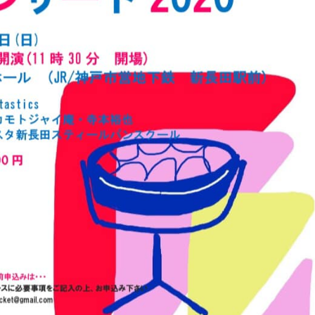
Shitamachi Chemistry
下町の「あの人」×「あの人」の科学反応を楽し
む企画です
TART UP
週刊下町日和
Stay Home
下町寫眞