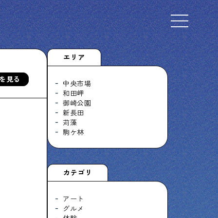
Select Language
▼
エリア
を見る
中央市場
和田岬
御崎公園
下町くらし不動産
新長田
物件情報やリノベーション事例を紹介します
苅藻
駒ケ林
ぶらり、下町
カテゴリ
下町の特集記事です
アート
グルメ