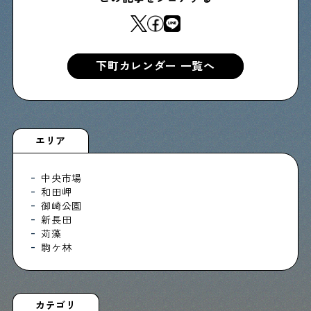
Shitamachi Chemistry
下町の「あの人」×「あの人」の科学反応を楽しむ企
下町カレンダー 一覧へ
画です
シタマチコウベについて
下町マップ
エリア
下町カレンダー
下町START UP
週刊下町日和
中央市場
Stay Home
下町寫眞
和田岬
御崎公園
新長田
苅藻
駒ケ林
カテゴリ