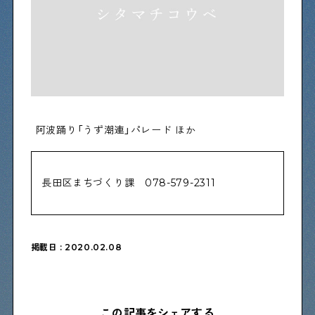
物件情報やリノベーション事例を紹介します
下町日記
下町に暮らす人たちに日記を書いてもらいました
阿波踊り「うず潮連」パレード ほか
下町の店≒家
下町ならではの家みたいな店を紹介する記事です
長田区まちづくり課 078-579-2311
ぶらり、下町
下町の特集記事です
掲載日 : 2020.02.08
下町コラム
下町の「あの人」が書く連載記事です
この記事をシェアする