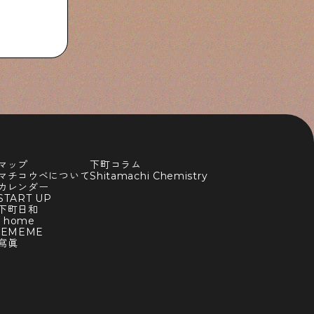
マップ
下町コラム
マチコウベについて
Shitamachi Chemistry
カレンダー
TART UP
下町日和
y home
BEMEME
寫眞