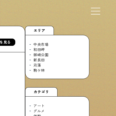
Select Language
▼
エリア
を見る
中央市場
和田岬
御崎公園
下町くらし不動産
新長田
物件情報やリノベーション事例を紹介します
苅藻
駒ケ林
ぶらり、下町
カテゴリ
下町の特集記事です
アート
グルメ