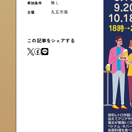
無し
参加条件
下町コラム
丸五市場
主催
下町の「あの人」が書く連載記事です
この記事をシェアする
シタマチコウベについて
下町マップ
下町カレンダー
下町S