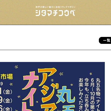
一覧
今夜、下町で
下町の飲み歩き日記です
下町の店≒家
下町ならではの家みたいな店を紹介する記事
です