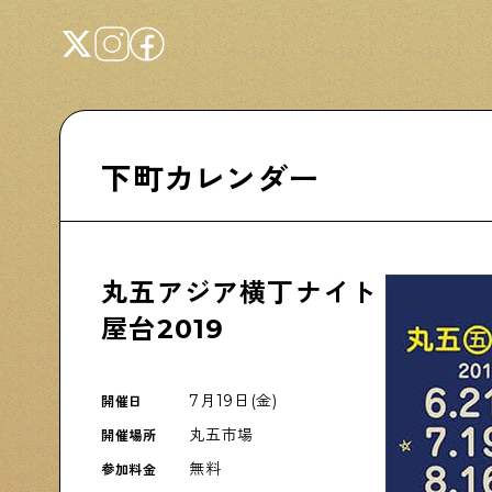
下町カレンダー
Shitamachi NUDIE
下町の人たちのインタビュー記事です
丸五アジア横丁ナイト
屋台2019
下町日記
7月19日(金)
開催日
下町に暮らす人たちに日記を書いてもらいま
した
丸五市場
開催場所
無料
参加料金