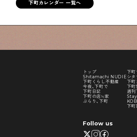
下町カレンダー 一覧へ
トップ
下町
Shitamachi NUDIE
シタ
下町くらし不動産
下町
今夜、下町で
下町S
下町日記
週刊
下町の店≒家
Sta
ぶらり、下町
KO
下町
Follow us