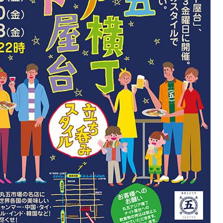
Shitamachi Chemistry
下町の「あの人」×「あの人」の科学反応を楽し
む企画です
TART UP
週刊下町日和
Stay Home
下町寫眞