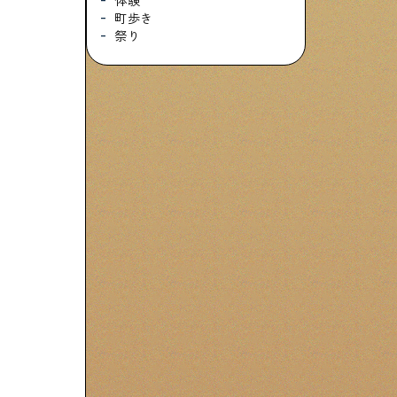
体験
町歩き
祭り