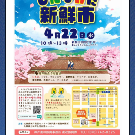
物件情報やリノベーション事例を紹介します
下町日記
下町に暮らす人たちに日記を書いてもらいました
下町の店≒家
下町ならではの家みたいな店を紹介する記事です
ぶらり、下町
下町の特集記事です
下町コラム
下町の「あの人」が書く連載記事です