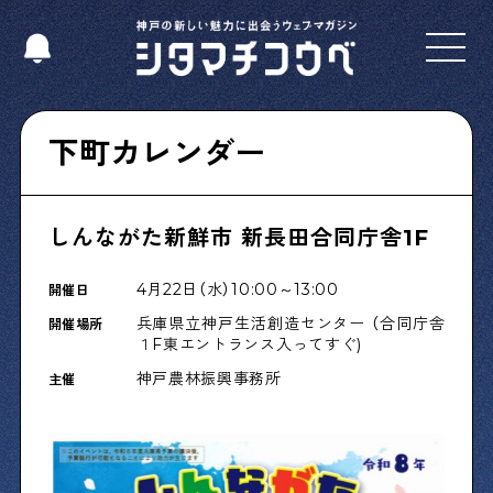
Select Language
▼
下町カレンダー
しんながた新鮮市 新長田合同庁舎1F
Shitamachi NUDIE
下町の人たちのインタビュー記事です
4月22日（水）10:00～13:00
開催日
兵庫県立神戸生活創造センター （合同庁舎
開催場所
１F東エントランス入ってすぐ)
今夜、下町で
神戸農林振興事務所
主催
下町の飲み歩き日記です
下町くらし不動産