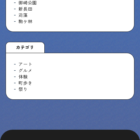
御崎公園
新長田
苅藻
駒ケ林
カテゴリ
アート
グルメ
体験
町歩き
祭り