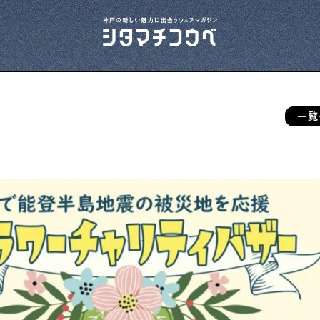
一覧
今夜、下町で
下町の飲み歩き日記です
下町の店≒家
下町ならではの家みたいな店を紹介する記事
です