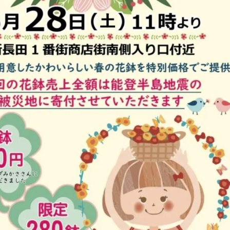
Shitamachi Chemistry
下町の「あの人」×「あの人」の科学反応を楽し
む企画です
TART UP
週刊下町日和
Stay Home
下町寫眞