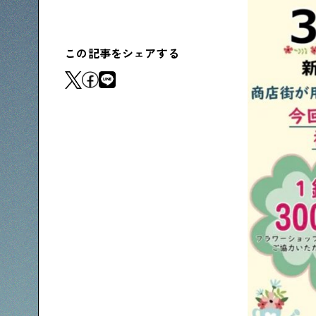
下町コラム
下町の「あの人」が書く連載記事です
この記事をシェアする
シタマチコウベについて
下町マップ
下町カレンダー
下町S