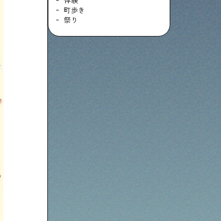
体験
町歩き
祭り