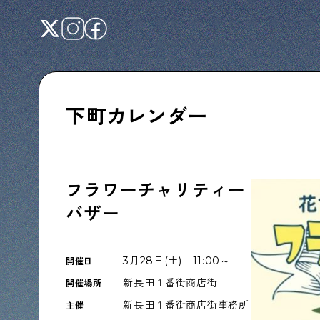
下町カレンダー
Shitamachi NUDIE
下町の人たちのインタビュー記事です
フラワーチャリティー
バザー
下町日記
3月28日(土) 11:00～
開催日
下町に暮らす人たちに日記を書いてもらいま
した
新長田１番街商店街
開催場所
新長田１番街商店街事務所
主催