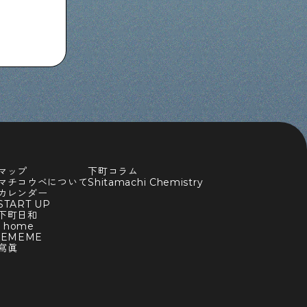
マップ
下町コラム
マチコウベについて
Shitamachi Chemistry
カレンダー
TART UP
下町日和
y home
BEMEME
寫眞