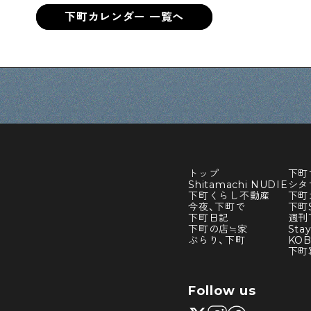
下町カレンダー 一覧へ
トップ
下町
Shitamachi NUDIE
シタ
下町くらし不動産
下町
今夜、下町で
下町S
下町日記
週刊
下町の店≒家
Sta
ぶらり、下町
KO
下町
Follow us