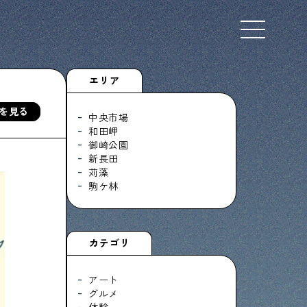
Select Language
▼
エリア
を見る
中央市場
和田岬
御崎公園
下町くらし不動産
新長田
物件情報やリノベーション事例を紹介します
苅藻
駒ケ林
ぶらり、下町
カテゴリ
下町の特集記事です
アート
グルメ