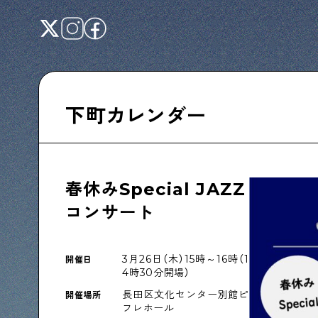
下町カレンダー
Shitamachi NUDIE
下町の人たちのインタビュー記事です
春休みSpecial JAZZ
コンサート
下町日記
3月26日（木）15時～16時（1
開催日
下町に暮らす人たちに日記を書いてもらいま
4時30分開場）
した
長田区文化センター別館ピ
開催場所
フレホール