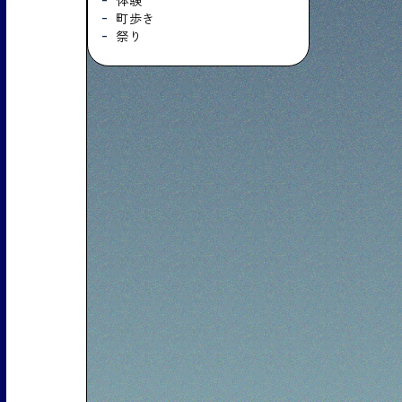
体験
町歩き
祭り