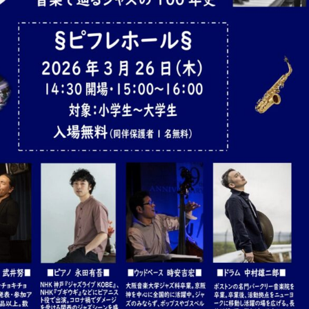
Shitamachi Chemistry
下町の「あの人」×「あの人」の科学反応を楽し
む企画です
TART UP
週刊下町日和
Stay Home
下町寫眞