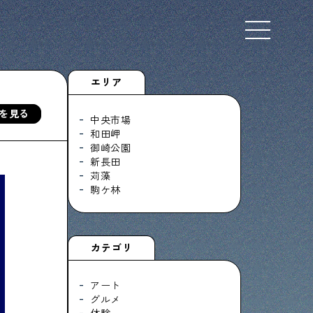
Select Language
▼
エリア
を見る
中央市場
和田岬
御崎公園
下町くらし不動産
新長田
物件情報やリノベーション事例を紹介します
苅藻
駒ケ林
ぶらり、下町
カテゴリ
下町の特集記事です
アート
グルメ