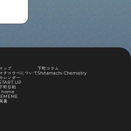
マップ
下町コラム
マチコウベについて
Shitamachi Chemistry
カレンダー
TART UP
下町日和
y home
BEMEME
寫眞