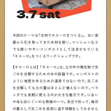
Shitamachi Chemistry
下町の「あの人」×「あの人」の科学反応を楽しむ企
画です
今回のテーマは「古材でキエーロをつくる」。 古い家
屋から引き取ってきた木材を使い、マンションなど
シタマチコウベについて
下町マップ
でも使いやすいコンポストとして注目されている
下町カレンダー
「キエーロ」をつくるワークショップです。
下町START UP
週刊下町日和
Stay Home
【キエーロとは】 「キエーロ」は、土の中の微生物で生
下町寫眞
ごみを分解するための木の容器です。コンポストの
ように堆肥を作るための道具ではないので、生ごみ
を分解しても土の量はほとんど増えないので、ベラ
ンダでも気軽に使えるのが大きな魅力です。におい
や虫も出にくいのも特徴の一つ。自分で作って、毎日
の暮らしで生ごみを自然に返す体験をしてみません