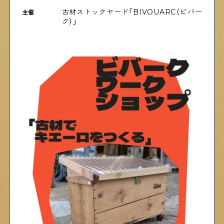
物件情報やリノベーション事例を紹介します
古材ストックヤード「BIVOUARC（ビバー
主催
ク）」
下町日記
下町に暮らす人たちに日記を書いてもらいました
下町の店≒家
下町ならではの家みたいな店を紹介する記事です
ぶらり、下町
下町の特集記事です
下町コラム
下町の「あの人」が書く連載記事です