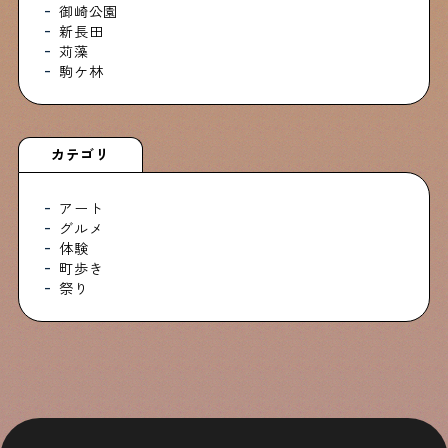
御崎公園
新長田
苅藻
駒ケ林
カテゴリ
アート
グルメ
体験
町歩き
祭り