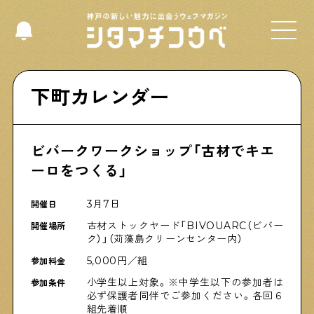
Select Language
▼
下町カレンダー
ビバークワークショップ「古材でキエ
Shitamachi NUDIE
ーロをつくる」
下町の人たちのインタビュー記事です
3月7日
開催日
古材ストックヤード「BIVOUARC（ビバー
今夜、下町で
開催場所
ク）」（苅藻島クリーンセンター内）
下町の飲み歩き日記です
5,000円／組
参加料金
小学生以上対象。※中学生以下の参加者は
参加条件
必ず保護者同伴でご参加ください。各回６
下町くらし不動産
組先着順