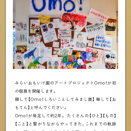
物件情報やリノベーション事例を紹介します
下町日記
下町に暮らす人たちに日記を書いてもらいました
下町の店≒家
下町ならではの家みたいな店を紹介する記事です
みらいおもいけ園のアートプロジェクトOmo！が初
ぶらり、下町
の個展を開催します。
下町の特集記事です
題して【Omo！しろいことしてみまし展】 略して【お
もてん】と呼んでください。
Omo！が発足して約2年。 たくさんの【ひと】【もの】
下町コラム
【こと】と繋がりながらやってきた、これまでの軌跡
下町の「あの人」が書く連載記事です