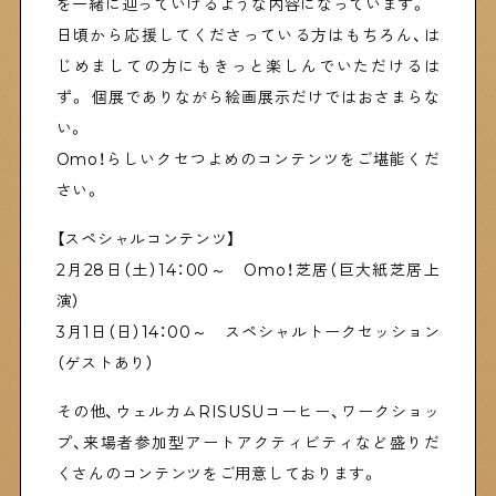
を一緒に辿っていけるような内容になっています。
日頃から応援してくださっている方はもちろん、は
じめましての方にもきっと楽しんでいただけるは
Shitamachi Chemistry
ず。 個展でありながら絵画展示だけではおさまらな
下町の「あの人」×「あの人」の科学反応を楽しむ企
画です
い。
Omo！らしいクセつよめのコンテンツをご堪能くだ
さい。
シタマチコウベについて
下町マップ
下町カレンダー
【スペシャルコンテンツ】
下町START UP
2月28日（土）14：00～ Omo！芝居（巨大紙芝居上
週刊下町日和
Stay Home
演）
下町寫眞
3月1日（日）14：00～ スペシャルトークセッション
（ゲストあり）
その他、ウェルカムRISUSUコーヒー、ワークショッ
プ、来場者参加型アートアクティビティなど盛りだ
くさんのコンテンツをご用意しております。