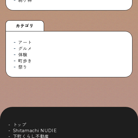
駒ケ林
カテゴリ
アート
グルメ
体験
町歩き
祭り
トップ
Shitamachi NUDIE
下町くらし不動産