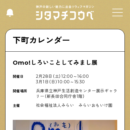
Select Language
▼
下町カレンダー
Omo!しろいことしてみまし展
Shitamachi NUDIE
下町の人たちのインタビュー記事です
2月28日（土）12:00～16:00
開催日
3月1日（日）10:00～15:30
兵庫県立神戸生活創造センター展示ギャラ
開催場所
今夜、下町で
リー（新長田合同庁舎1階）
下町の飲み歩き日記です
社会福祉法人みらい みらいおもいけ園
主催
下町くらし不動産