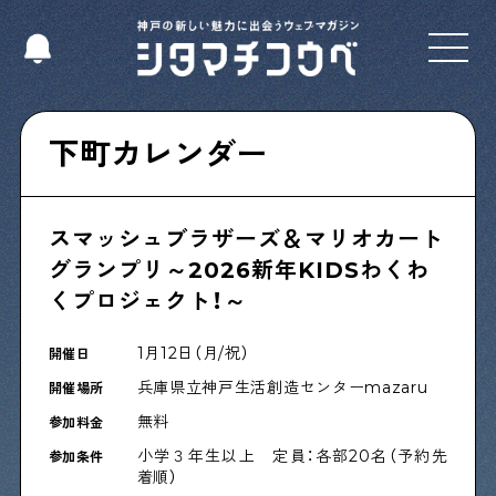
Select Language
▼
下町カレンダー
スマッシュブラザーズ＆マリオカート
Shitamachi NUDIE
グランプリ～2026新年KIDSわくわ
下町の人たちのインタビュー記事です
くプロジェクト！～
1月12日（月/祝）
開催日
今夜、下町で
兵庫県立神戸生活創造センターmazaru
開催場所
下町の飲み歩き日記です
無料
参加料金
小学３年生以上 定員：各部20名（予約先
参加条件
下町くらし不動産
着順）