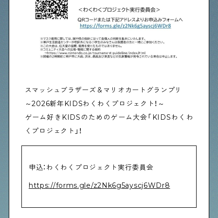
Shitamachi Chemistry
下町の「あの人」×「あの人」の科学反応を楽しむ企
画です
シタマチコウベについて
スマッシュブラザーズ＆マリオカートグランプリ
下町マップ
下町カレンダー
～2026新年KIDSわくわくプロジェクト！～
下町START UP
ゲーム好きKIDSのためのゲーム大会「KIDSわくわ
週刊下町日和
Stay Home
くプロジェクト」！
下町寫眞
申込：わくわくプロジェクト実行委員会
https://forms.gle/z2Nk6g5ayscj6WDr8