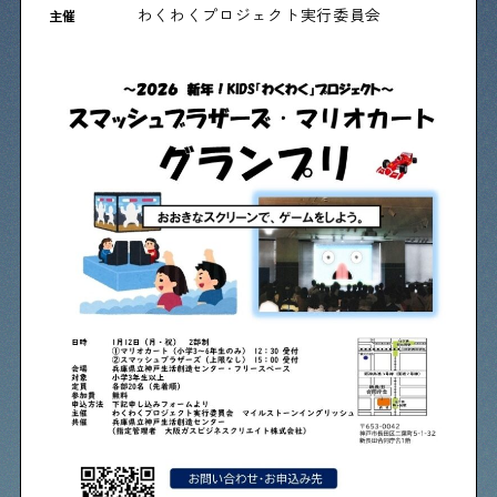
物件情報やリノベーション事例を紹介します
わくわくプロジェクト実行委員会
主催
下町日記
下町に暮らす人たちに日記を書いてもらいました
下町の店≒家
下町ならではの家みたいな店を紹介する記事です
ぶらり、下町
下町の特集記事です
下町コラム
下町の「あの人」が書く連載記事です