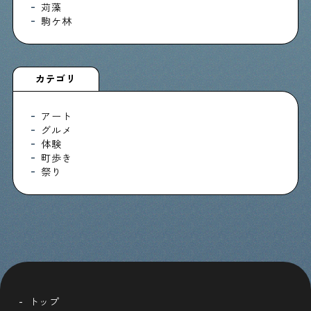
苅藻
駒ケ林
カテゴリ
アート
グルメ
体験
町歩き
祭り
トップ